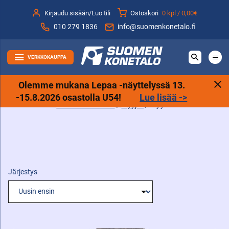
Siirry
Kirjaudu sisään/Luo tili
Ostoskori
0 kpl /
0,00€
sisältöön
010 279 1836
info@suomenkonetalo.fi
VERKKOKAUPPA
Olemme mukana Lepaa -näyttelyssä 13.
-15.8.2026 osastolla U54!
Lue lisää ->
Suomen Konetalo
/
Myyjät
/
Myynti
Järjestys