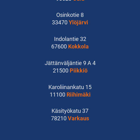
Osinkotie 8
33470
Ylöjärvi
Indolantie 32
67600
Kokkola
Jättänväljäntie 9 A 4
21500
Piikkiö
Karoliinankatu 15
11100
Riihimäki
Käsityökatu 37
78210
Varkaus