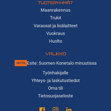
TUOTERYHMÄT
Maanrakennus
Trukit
Varaosat ja lisälaitteet
Vuokraus
Huolto
VALIKKO
Esite: Suomen Konetalo minuutissa
Työnhakijalle
Yhteys- ja laskutustiedot
Oma tili
Tietosuojaseloste