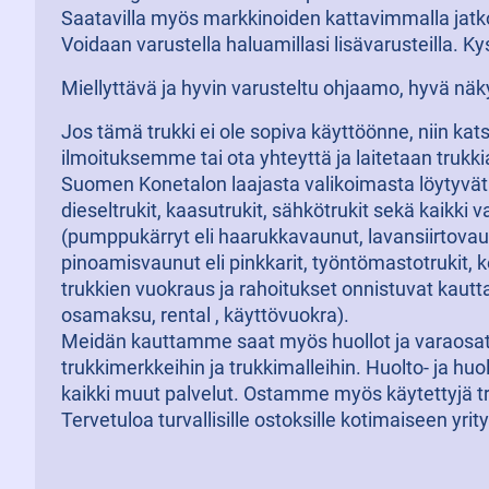
Saatavilla myös markkinoiden kattavimmalla jatk
Voidaan varustella haluamillasi lisävarusteilla. Ky
Miellyttävä ja hyvin varusteltu ohjaamo, hyvä näk
Jos tämä trukki ei ole sopiva käyttöönne, niin ka
ilmoituksemme tai ota yhteyttä ja laitetaan trukk
Suomen Konetalon laajasta valikoimasta löytyvät 
dieseltrukit, kaasutrukit, sähkötrukit sekä kaikki v
(pumppukärryt eli haarukkavaunut, lavansiirtovaun
pinoamisvaunut eli pinkkarit, työntömastotrukit, k
trukkien vuokraus ja rahoitukset onnistuvat kaut
osamaksu, rental , käyttövuokra).
Meidän kauttamme saat myös huollot ja varaosat 
trukkimerkkeihin ja trukkimalleihin. Huolto- ja h
kaikki muut palvelut. Ostamme myös käytettyjä t
Tervetuloa turvallisille ostoksille kotimaiseen yri