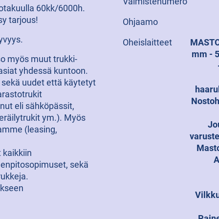
Valmistenumero
otakuulla 60kk/6000h.
sy tarjous!
Ohjaamo
yvyys.
Oheislaitteet
MASTO:
mm - 5
tso myös muut trukki-
iasiat yhdessä kuntoon.
sekä uudet että käytetyt
haaruk
arastotrukit
Nostoh
ut eli sähköpässit,
eräilytrukit ym.). Myös
Jo
tamme (leasing,
varuste
Masto
kaikkiin
A
uolenpitosopimuset, sekä
rukkeja.
tykseen
Vilkku
Paine