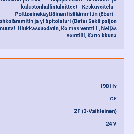
kalustonhallintalaitteet - Keskuvoitelu -
Polttoainekäyttöinen lisälämmitin (Eber) -
ohkolämmitin ja ylläpitolaturi (Defa) Sekä paljon
muuta!, Hiukkassuodatin, Kolmas venttiili, Neljäs
venttiili, Kattoikkuna
190 Hv
CE
ZF (3-Vaihteinen)
24 V