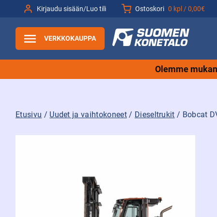
Siirry
Kirjaudu sisään/Luo tili
Ostoskori
0 kpl /
0,00€
sisältöön
VERKKOKAUPPA
Olemme mukana
Etusivu
/
Uudet ja vaihtokoneet
/
Dieseltrukit
/ Bobcat DV