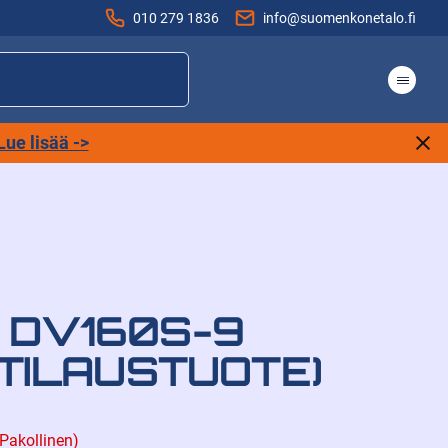
010 279 1836
info@suomenkonetalo.fi
Lue lisää ->
 DV160S-9
(TILAUSTUOTE)
(Pakollinen)