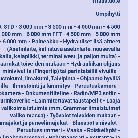
Tilaustuote
Umpihytti
 STD - 3 000 mm - 3 500 mm - 4 000 mm - 4 500
 000 mm - 6 000 mm FFT - 4 500 mm - 5 000 mm
- 6 000 mm - Paineakku - Hydrauliset lisälaitteet
(Asetinlaite, kallistuva asetinlaite, nousevalla
alla, kelapiikki, terminal west, ja paljon muita) -
aarukat toiveiden mukaan - Hydrauliikan ohjaus
minivivuilla (Fingertip) tai perinteisillä vivuilla -
ustokumi, Ilmakumi, Talvipinta - Ohjaamo hyvillä
illa - Ilmastointi ja lämmitys - Peruutuskamera -
kamera - Dokumenttiteline - Radio/MP3 soitin -
urinkoverho - Lämmitettävät taustapeilit - Laaja
valikoima istuimia (mm. Grammer ilmaistuimet
valikoimassa) - Työvalot toiveiden mukaan -
majakat ja paneelimajakat - Bluespot sinivalot -
Peruutussummeri - Vaaka - Roiskeläpät -
ilmakompressori - Pohjapanssari - Seuranta- ja