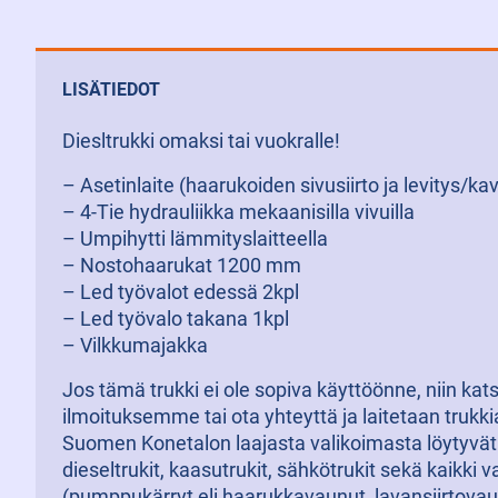
LISÄTIEDOT
Diesltrukki omaksi tai vuokralle!
– Asetinlaite (haarukoiden sivusiirto ja levitys/ka
– 4-Tie hydrauliikka mekaanisilla vivuilla
– Umpihytti lämmityslaitteella
– Nostohaarukat 1200 mm
– Led työvalot edessä 2kpl
– Led työvalo takana 1kpl
– Vilkkumajakka
Jos tämä trukki ei ole sopiva käyttöönne, niin ka
ilmoituksemme tai ota yhteyttä ja laitetaan trukk
Suomen Konetalon laajasta valikoimasta löytyvät 
dieseltrukit, kaasutrukit, sähkötrukit sekä kaikki v
(pumppukärryt eli haarukkavaunut, lavansiirtovaun