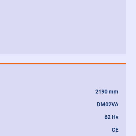
2190 mm
DM02VA
62 Hv
CE