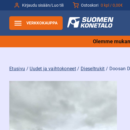
Siirry
Kirjaudu sisään/Luo tili
Ostoskori
0 kpl /
0,00€
sisältöön
VERKKOKAUPPA
Olemme mukana
Etusivu
/
Uudet ja vaihtokoneet
/
Dieseltrukit
/ Doosan D