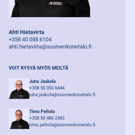
Ahti Hietavirta
+358 40 088 6104
ahti.hietavirta@suomenkonetalo.fi
VOIT KYSYÄ MYÖS MEILTÄ
Juha Jaakola
+358 50 353 6444
juha.jaakola@suomenkonetalo.fi
Timo Peltola
+358 50 486 2383
timo.peltola@suomenkonetalo.fi