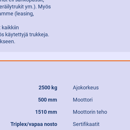
eräilytrukit ym.). Myös
tamme (leasing,
kaikkiin
s käytettyjä trukkeja.
tykseen.
2500 kg
Ajokorkeus
500 mm
Moottori
1510 mm
Moottorin teho
Triplex/vapaa nosto
Sertifikaatit