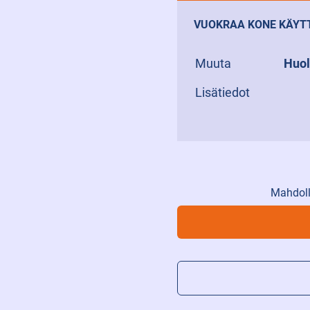
VUOKRAA KONE KÄYT
Muuta
Huol
Lisätiedot
Mahdoll
Doosan
D25S-
9
Diesel
määrä