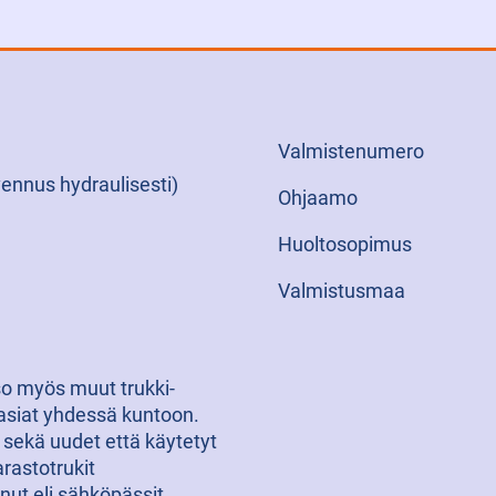
Valmistenumero
vennus hydraulisesti)
Ohjaamo
Huoltosopimus
Valmistusmaa
tso myös muut trukki-
iasiat yhdessä kuntoon.
sekä uudet että käytetyt
arastotrukit
ut eli sähköpässit,