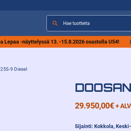
Hae
tuotteita
 Lepaa -näyttelyssä 13. -15.8.2026 osastolla U54!
25S-9 Diesel
DOOSAN
29.950,00
€
+ ALV
Sijainti: Kokkola, Kes