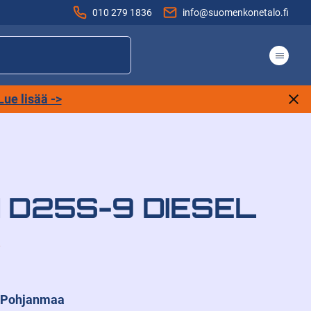
010 279 1836
info@suomenkonetalo.fi
Lue lisää ->
 D25S-9 DIESEL
ki-Pohjanmaa