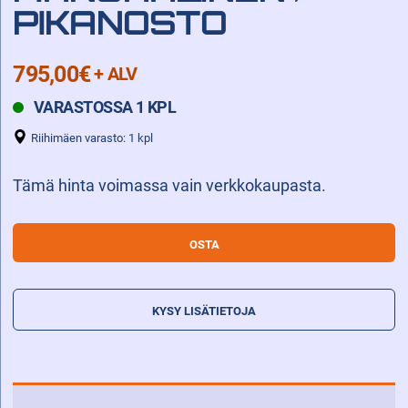
PIKANOSTO
795,00
€
+ ALV
VARASTOSSA 1 KPL
Riihimäen varasto: 1 kpl
Tämä hinta voimassa vain verkkokaupasta.
SAKSIHAARUKKAVAUNU
OSTA
SILVERSTONE
S1000
MANUAALINEN
KYSY LISÄTIETOJA
/
PIKANOSTO
määrä