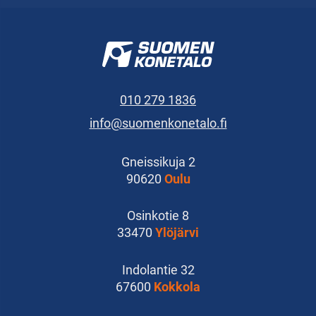
010 279 1836
info@suomenkonetalo.fi
Gneissikuja 2
90620
Oulu
Osinkotie 8
33470
Ylöjärvi
Indolantie 32
67600
Kokkola