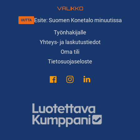
VALIKKO
Esite: Suomen Konetalo minuutissa
Työnhakijalle
Yhteys- ja laskutustiedot
Oma tili
Tietosuojaseloste