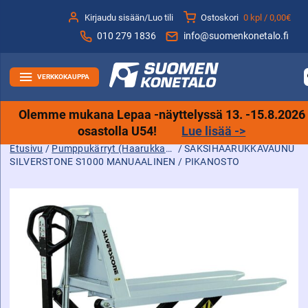
Siirry
Kirjaudu sisään/Luo tili
Ostoskori
0 kpl /
0,00€
sisältöön
010 279 1836
info@suomenkonetalo.fi
VERKKOKAUPPA
Olemme mukana Lepaa -näyttelyssä 13. -15.8.2026
osastolla U54!
Lue lisää ->
Etusivu
/
Pumppukärryt (Haarukkavaunut)
/ SAKSIHAARUKKAVAUNU
SILVERSTONE S1000 MANUAALINEN / PIKANOSTO