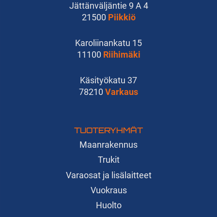
Jättänväljäntie 9 A 4
21500
Piikkiö
Karoliinankatu 15
11100
Riihimäki
Käsityökatu 37
78210
Varkaus
TUOTERYHMÄT
Maanrakennus
Trukit
Varaosat ja lisälaitteet
Vuokraus
Huolto