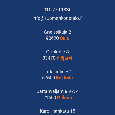
010 279 1836
info@suomenkonetalo.fi
Gneissikuja 2
90620
Oulu
Osinkotie 8
33470
Ylöjärvi
Indolantie 32
67600
Kokkola
Jättänväljäntie 9 A 4
21500
Piikkiö
Karoliinankatu 15