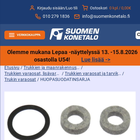
Siirry
Kirjaudu sisään/Luo tili
Ostoskori
0 kpl /
0,00€
sisältöön
010 279 1836
info@suomenkonetalo.fi
VERKKOKAUPPA
Olemme mukana Lepaa -näyttelyssä 13. -15.8.2026
osastolla U54!
Lue lisää ->
Etusivu
/
Trukkien ja maanrakennuskoneiden tarvikkeet sekä varaosat ja lisävarusteet
/
Trukkien varaosat, lisävarusteet ja tarvikkeet
/
Trukkien varaosat ja tarvikkeet
/
Trukin varaosat
/ HUOPASUODATINSARJA