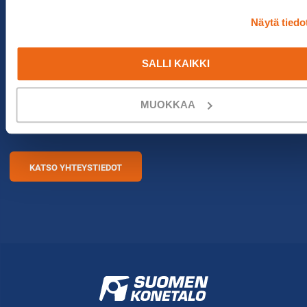
Näytä tiedo
ETKÖ LÖYTÄNYT
ETSIMÄÄSI?
SALLI KAIKKI
Ota yhteyttä myyjiimme, niin katsotaan miten
MUOKKAA
voisimme auttaa sinua. Palvelemme teitä arkisin klo
08–16.
KATSO YHTEYSTIEDOT