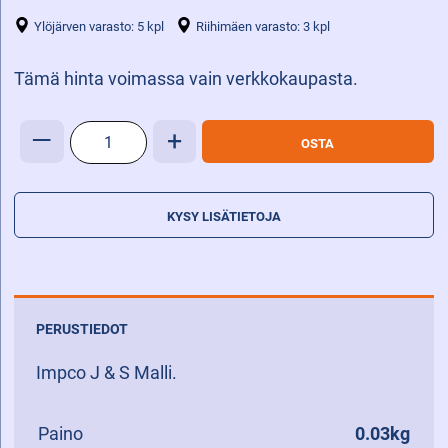
Ylöjärven varasto: 5 kpl
Riihimäen varasto: 3 kpl
Tämä hinta voimassa vain verkkokaupasta.
HUOPASUODATINSARJA
—
+
OSTA
määrä
KYSY LISÄTIETOJA
PERUSTIEDOT
Impco J & S Malli.
Paino
0.03kg