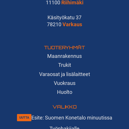
11100
Riihimäki
Käsityökatu 37
78210
Varkaus
TUOTERYHMÄT
Maanrakennus
Trukit
Varaosat ja lisälaitteet
Vuokraus
Huolto
VALIKKO
Esite: Suomen Konetalo minuutissa
Työnhakijalle