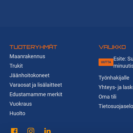
TUOTERYHMÄT
VALIKKO
Maanrakennus
Esite: 
Trukit
minuuti
Jäänhoitokoneet
Työnhakijalle
Varaosat ja lisälaitteet
Yhteys- ja las
Edustamamme merkit
Oma tili
Vuokraus
Tietosuojasel
Huolto