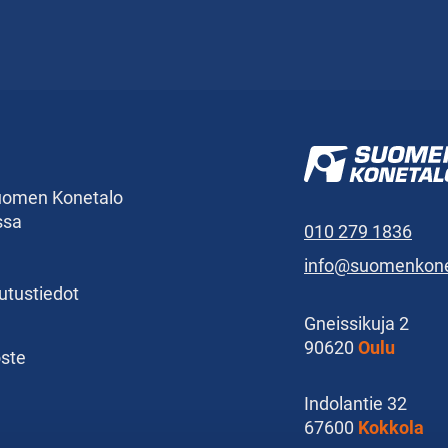
Suomen Konetalo
ssa
010 279 1836
info@suomenkonet
kutustiedot
Gneissikuja 2
90620
Oulu
oste
Indolantie 32
67600
Kokkola