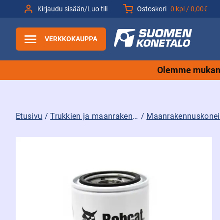
Siirry
Kirjaudu sisään/Luo tili
Ostoskori
0 kpl /
0,00€
sisältöön
VERKKOKAUPPA
Olemme mukana
Etusivu
/
Trukkien ja maanrakennuskoneiden tarvikkeet sekä varaosat ja lisävarusteet
/