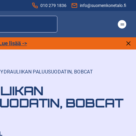
010 279 1836
info@suomenkonetalo.fi
Lue lisää ->
HYDRAULIIKAN PALUUSUODATIN, BOBCAT
LIIKAN
UODATIN, BOBCAT
L