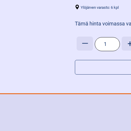
Ylöjärven varasto: 6 kpl
Tämä hinta voimassa va
HYDRAULIIKA
—
PALUUSUODAT
BOBCAT
määrä