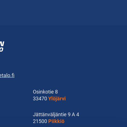
alo.fi
Osinkotie 8
33470
Ylöjärvi
Jättänväljäntie 9 A 4
21500
Piikkiö