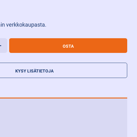
in verkkokaupasta.
N
+
OSTA
IN,
KYSY LISÄTIETOJA