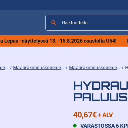
Hae
tuotteita
 Lepaa -näyttelyssä 13. -15.8.2026 osastolla U54!
Maanrakennuskoneiden varaosat sekä lisävarusteet ja tarvikkeet
/
Maanrakennuskoneiden varaosat
/
Maanrakennuskoneiden suodattimet
/ 
HYDRAU
PALUUS
40,67
€
+ ALV
VARASTOSSA 6 KP