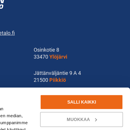
alo.fi
Osinkotie 8
33470
Ylöjärvi
Jättänväljäntie 9 A 4
21500
Piikkiö
Käsityökatu 37
SALLI KAIKKI
78210
Varkaus
an
sen median,
MUOKKAA
. Kumppanimme
olet käyttänyt