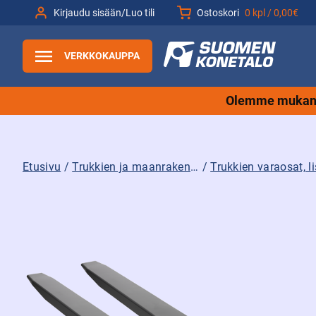
Siirry
Kirjaudu sisään/Luo tili
Ostoskori
0 kpl /
0,00€
sisältöön
VERKKOKAUPPA
Olemme mukana
Etusivu
/
Trukkien ja maanrakennuskoneiden tarvikkeet sekä varaosat ja lisävarusteet
/