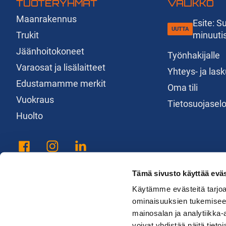
TUOTERYHMÄT
VALIKKO
Maanrakennus
Esite: 
Trukit
minuuti
Jäänhoitokoneet
Työnhakijalle
Varaosat ja lisälaitteet
Yhteys- ja las
Edustamamme merkit
Oma tili
Vuokraus
Tietosuojasel
Huolto
Tämä sivusto käyttää eväs
Käytämme evästeitä tarjoa
ominaisuuksien tukemisee
mainosalan ja analytiikka
voivat yhdistää näitä tietoja