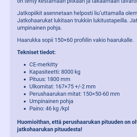
on tehty kestämään pitkään ja takaamaan tavaroid
Jatkopiikit asennetaan helposti liu’uttamalla ole
Jatkohaarukat lukitaan trukkiin lukitustapeilla. Ja
umpinainen pohja.
Haarukka sopii 150×60 profiilin vakio haarukalle.
Tekniset tiedot:
CE-merkitty
Kapasiteetti: 8000 kg
Pituus: 1800 mm
Ulkomitat: 167×75 +/-2 mm
Perushaarukan mitat: 150×50-60 mm
Umpinainen pohja
Paino: 46 kg /kpl
Huomioithan, että perushaarukan pituuden on o
jatkohaarukan pituudesta!