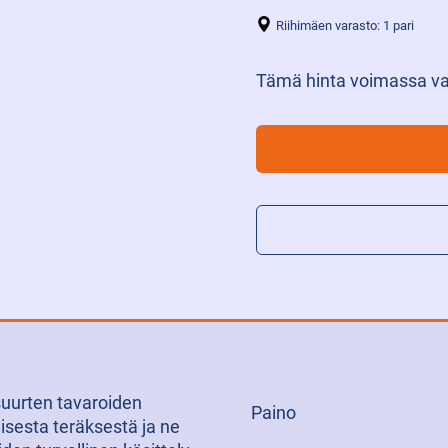
Riihimäen varasto: 1 pari
Tämä hinta voimassa va
JATKOPIIKKIPARI
150X60X1800
määrä
 suurten tavaroiden
Paino
uisesta teräksestä ja ne