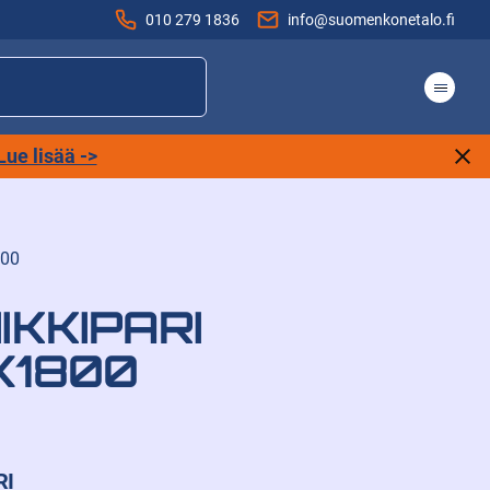
010 279 1836
info@suomenkonetalo.fi
Lue lisää ->
800
IKKIPARI
X1800
RI