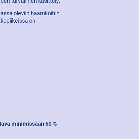
en turvallinen käsittely.
massa oleviin haarukoihin.
tkopiikeissä on
ltava minimissään 60 %