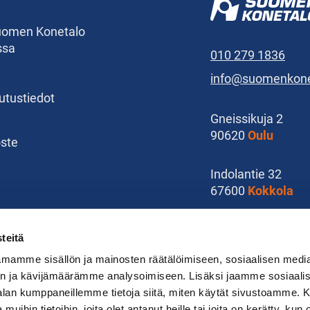
Suomen Konetalo
ssa
010 279 1836
info@suomenkonet
kutustiedot
Gneissikuja 2
90620
Oulu
oste
Indolantie 32
67600
Kokkola
Karoliinankatu 15
teitä
11100
Riihimäki
mamme sisällön ja mainosten räätälöimiseen, sosiaalisen medi
n ja kävijämäärämme analysoimiseen. Lisäksi jaamme sosiaali
-alan kumppaneillemme tietoja siitä, miten käytät sivustoamme
 muihin tietoihin, joita olet antanut heille tai joita on kerätty, kun 