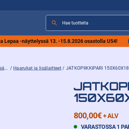
Hae
tuotteita
 Lepaa -näyttelyssä 13. -15.8.2026 osastolla U54!
Trukkien varaosat, lisävarusteet ja tarvikkeet
/
Haarukat ja lisälaitteet
/ JATKOPIIKKIPARI 150X60X1
JATKOPI
150X60
800,00
€
+ ALV
VARASTOSSA 1 PA