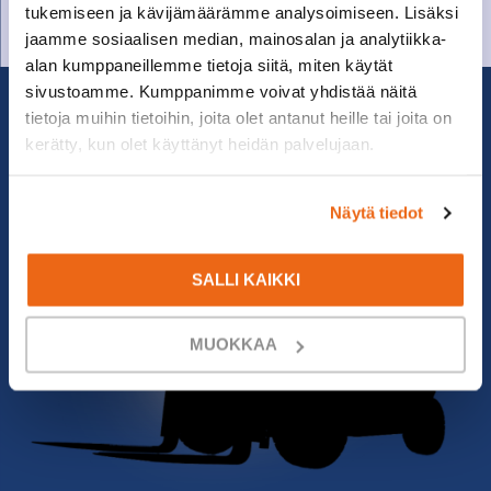
tukemiseen ja kävijämäärämme analysoimiseen. Lisäksi
jaamme sosiaalisen median, mainosalan ja analytiikka-
alan kumppaneillemme tietoja siitä, miten käytät
sivustoamme. Kumppanimme voivat yhdistää näitä
tietoja muihin tietoihin, joita olet antanut heille tai joita on
kerätty, kun olet käyttänyt heidän palvelujaan.
Näytä tiedot
SALLI KAIKKI
MUOKKAA