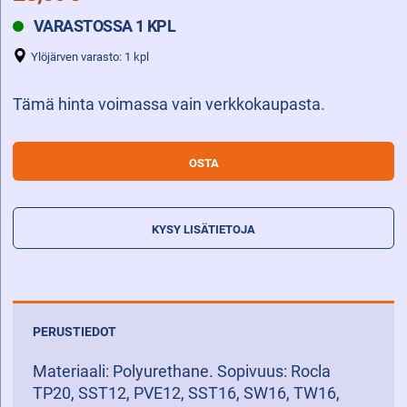
VARASTOSSA 1 KPL
Ylöjärven varasto: 1 kpl
Tämä hinta voimassa vain verkkokaupasta.
KUORMAPYÖRÄ
OSTA
85
X
75
KYSY LISÄTIETOJA
A20
määrä
PERUSTIEDOT
Materiaali: Polyurethane. Sopivuus: Rocla
TP20, SST12, PVE12, SST16, SW16, TW16,