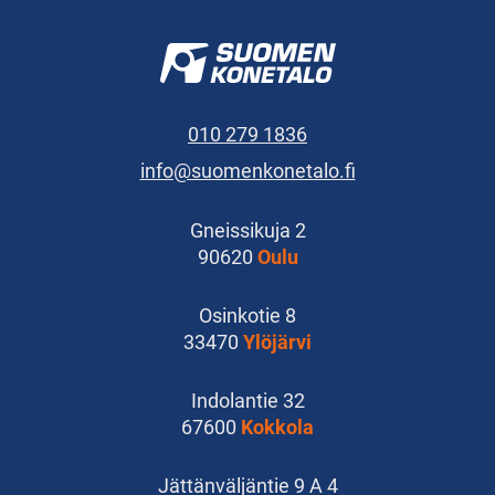
010 279 1836
info@suomenkonetalo.fi
Gneissikuja 2
90620
Oulu
Osinkotie 8
33470
Ylöjärvi
Indolantie 32
67600
Kokkola
Jättänväljäntie 9 A 4