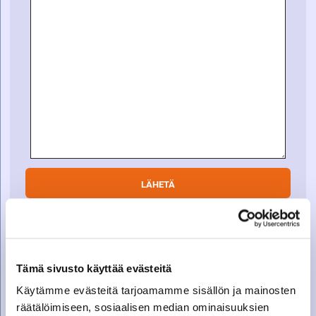
SOITA VARAOSAMYYNTIIN
Tämä sivusto käyttää evästeitä
Varaosamyynti
Käytämme evästeitä tarjoamamme sisällön ja mainosten
010 27 91 831
räätälöimiseen, sosiaalisen median ominaisuuksien
varaosat@suomenkonetalo.fi