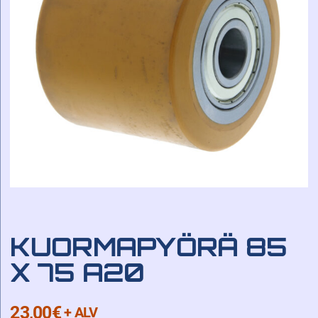
KUORMAPYÖRÄ 85
X 75 A20
23,00
€
+ ALV