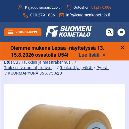
Siirry
Kirjaudu sisään/Luo tili
Ostoskori
0 kpl /
0,00€
sisältöön
010 279 1836
info@suomenkonetalo.fi
VERKKOKAUPPA
Olemme mukana Lepaa -näyttelyssä 13.
-15.8.2026 osastolla U54!
Lue lisää ->
Etusivu
/
Trukkien ja maanrakennuskoneiden tarvikkeet sekä varaosat ja lisävarusteet
/
Trukkien varaosat, lisävarusteet ja tarvikkeet
/
Renkaat ja pyörät
/
Pyörät
/ KUORMAPYÖRÄ 85 X 75 A20