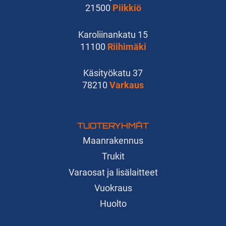
21500
Piikkiö
Karoliinankatu 15
11100
Riihimäki
Käsityökatu 37
78210
Varkaus
TUOTERYHMÄT
Maanrakennus
Trukit
Varaosat ja lisälaitteet
Vuokraus
Huolto