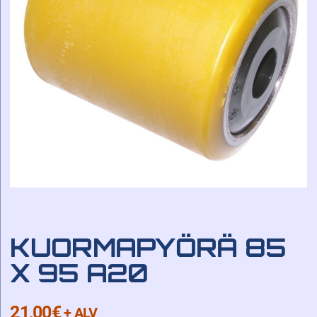
KUORMAPYÖRÄ 85
X 95 A20
21,00
€
+ ALV