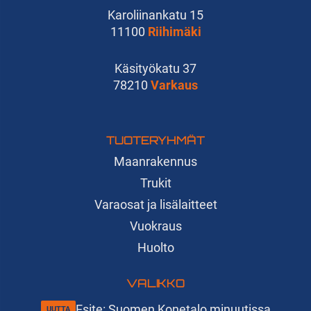
Karoliinankatu 15
11100
Riihimäki
Käsityökatu 37
78210
Varkaus
TUOTERYHMÄT
Maanrakennus
Trukit
Varaosat ja lisälaitteet
Vuokraus
Huolto
VALIKKO
Esite: Suomen Konetalo minuutissa