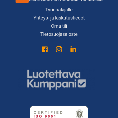
Työnhakijalle
Yhteys- ja laskutustiedot
Oma tili
Tietosuojaseloste