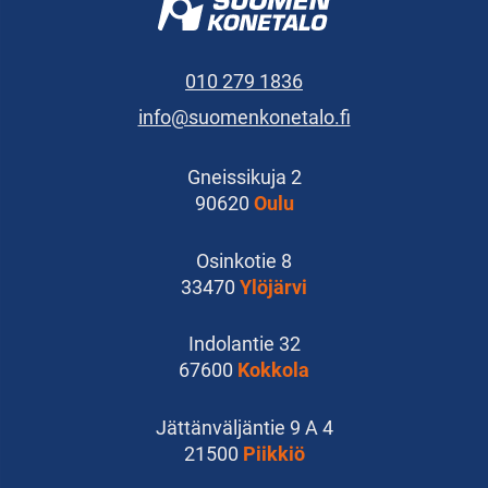
010 279 1836
info@suomenkonetalo.fi
Gneissikuja 2
90620
Oulu
Osinkotie 8
33470
Ylöjärvi
Indolantie 32
67600
Kokkola
Jättänväljäntie 9 A 4
21500
Piikkiö