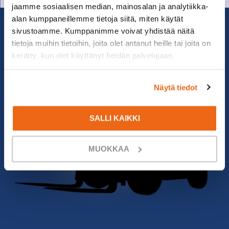
jaamme sosiaalisen median, mainosalan ja analytiikka-
alan kumppaneillemme tietoja siitä, miten käytät
sivustoamme. Kumppanimme voivat yhdistää näitä
tietoja muihin tietoihin, joita olet antanut heille tai joita on
kerätty, kun olet käyttänyt heidän palvelujaan.
Näytä tiedot
SALLI KAIKKI
MUOKKAA