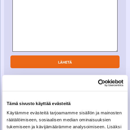
SOITA VARAOSAMYYNTIIN
Varaosamyynti
Tämä sivusto käyttää evästeitä
010 27 91 831
Käytämme evästeitä tarjoamamme sisällön ja mainosten
varaosat@suomenkonetalo.fi
räätälöimiseen, sosiaalisen median ominaisuuksien
tukemiseen ja kävijämäärämme analysoimiseen. Lisäksi