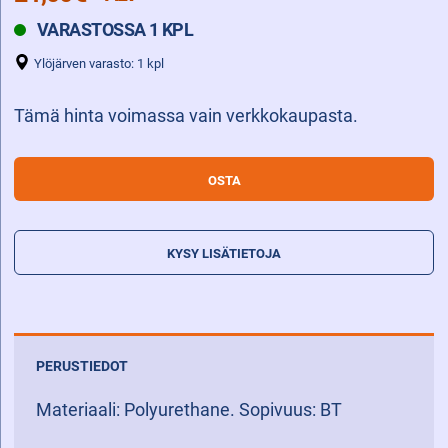
VARASTOSSA 1 KPL
Ylöjärven varasto: 1 kpl
Tämä hinta voimassa vain verkkokaupasta.
KUORMAPYÖRÄ
OSTA
85
x
95
KYSY LISÄTIETOJA
A20
määrä
PERUSTIEDOT
Materiaali: Polyurethane. Sopivuus: BT