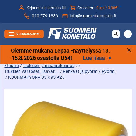
Siirry
Kirjaudu sisään/Luo tili
Ostoskori
0 kpl /
0,00€
sisältöön
010 279 1836
info@suomenkonetalo.fi
VERKKOKAUPPA
Olemme mukana Lepaa -näyttelyssä 13.
-15.8.2026 osastolla U54!
Lue lisää ->
Etusivu
/
Trukkien ja maanrakennuskoneiden tarvikkeet sekä varaosat ja lisävarusteet
/
Trukkien varaosat, lisävarusteet ja tarvikkeet
/
Renkaat ja pyörät
/
Pyörät
/ KUORMAPYÖRÄ 85 x 95 A20