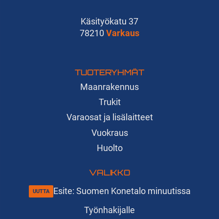
Käsityökatu 37
78210
Varkaus
TUOTERYHMÄT
Maanrakennus
Trukit
Varaosat ja lisälaitteet
Vuokraus
Huolto
VALIKKO
Esite: Suomen Konetalo minuutissa
Työnhakijalle