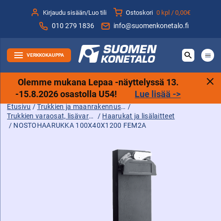
Siirry
Kirjaudu sisään/Luo tili
Ostoskori
0 kpl /
0,00€
sisältöön
010 279 1836
info@suomenkonetalo.fi
VERKKOKAUPPA
Olemme mukana Lepaa -näyttelyssä 13.
-15.8.2026 osastolla U54!
Lue lisää ->
Etusivu
/
Trukkien ja maanrakennuskoneiden tarvikkeet sekä varaosat ja lisävarusteet
/
Trukkien varaosat, lisävarusteet ja tarvikkeet
/
Haarukat ja lisälaitteet
/ NOSTOHAARUKKA 100X40X1200 FEM2A