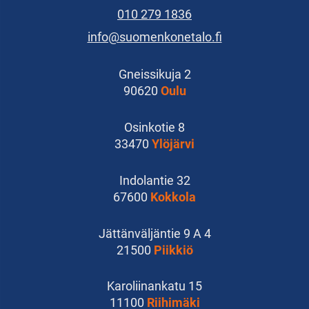
010 279 1836
info@suomenkonetalo.fi
Gneissikuja 2
90620
Oulu
Osinkotie 8
33470
Ylöjärvi
Indolantie 32
67600
Kokkola
Jättänväljäntie 9 A 4
21500
Piikkiö
Karoliinankatu 15
11100
Riihimäki