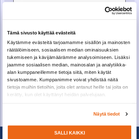
Tämä sivusto käyttää evästeitä
Käytämme evästeitä tarjoamamme sisällön ja mainosten
räätälöimiseen, sosiaalisen median ominaisuuksien
tukemiseen ja kävijämäärämme analysoimiseen. Lisäksi
jaamme sosiaalisen median, mainosalan ja analytiikka-
alan kumppaneillemme tietoja siitä, miten käytät
SOITA VARAOSAMYYNTIIN
sivustoamme. Kumppanimme voivat yhdistää näitä
tietoja muihin tietoihin, joita olet antanut heille tai joita on
Varaosamyynti
kerätty, kun olet käyttänyt heidän palvelujaan.
010 27 91 831
varaosat@suomenkonetalo.fi
Näytä tiedot
SALLI KAIKKI