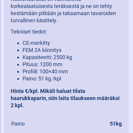
korkealaatuisesta teräksestä ja ne on tehty
kestämään pitkään ja takaamaan tavaroiden
turvallinen käsittely.
Tekniset tiedot:
CE-merkitty
FEM 2A kiinnitys
Kapasiteetti: 2500 kg
Pituus: 1200 mm
Profiili: 100×40 mm
Paino: 51 kg /kpl
Hinta €/kpl. Mikäli haluat tilata
haarukkaparin, niin laita tilaukseen määräksi
2 kpl.
Paino
51kg