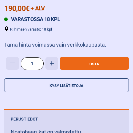
190,00
€
+ ALV
VARASTOSSA 18 KPL
Riihimäen varasto: 18 kpl
Tämä hinta voimassa vain verkkokaupasta.
NOSTOHAARUKKA
—
+
OSTA
100X40X1200
FEM2A
määrä
KYSY LISÄTIETOJA
PERUSTIEDOT
Nostohaarukat on valmistettu