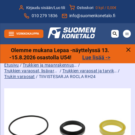
Siirry
Kirjaudu sisään/Luo tili
Ostoskori
0 kpl /
0,00€
sisältöön
010 279 1836
info@suomenkonetalo.fi
VERKKOKAUPPA
Olemme mukana Lepaa -näyttelyssä 13.
-15.8.2026 osastolla U54!
Lue lisää ->
Etusivu
/
Trukkien ja maanrakennuskoneiden tarvikkeet sekä varaosat ja lisävarusteet
/
Trukkien varaosat, lisävarusteet ja tarvikkeet
/
Trukkien varaosat ja tarvikkeet
/
Trukin varaosat
/ TIIVISTESARJA ROCLA RH24