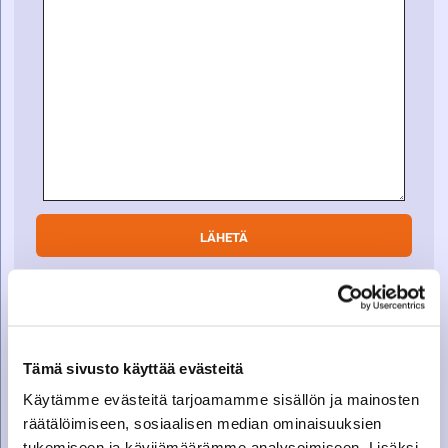
SOITA VARAOSAMYYNTIIN
Tämä sivusto käyttää evästeitä
Varaosamyynti
010 27 91 831
Käytämme evästeitä tarjoamamme sisällön ja mainosten
varaosat@suomenkonetalo.fi
räätälöimiseen, sosiaalisen median ominaisuuksien
tukemiseen ja kävijämäärämme analysoimiseen. Lisäksi