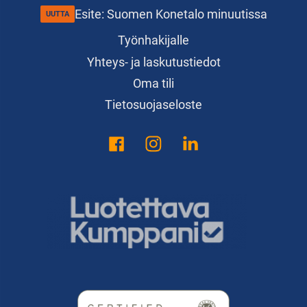
Esite: Suomen Konetalo minuutissa
Työnhakijalle
Yhteys- ja laskutustiedot
Oma tili
Tietosuojaseloste