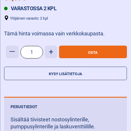
VARASTOSSA 2 KPL
Ylöjärven varasto: 2 kpl
Tämä hinta voimassa vain verkkokaupasta.
TIIVISTESARJA
—
+
OSTA
ROCLA
RH24
määrä
KYSY LISÄTIETOJA
PERUSTIEDOT
Sisältää tiivisteet nostosylinterille,
pumppusylinterille ja laskuventtiilille.