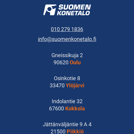
010 279 1836
info@suomenkonetalo.fi
Gneissikuja 2
90620
Oulu
Osinkotie 8
33470
Ylöjärvi
Indolantie 32
67600
Kokkola
Jättänväljäntie 9 A 4
21500
Piikkiö