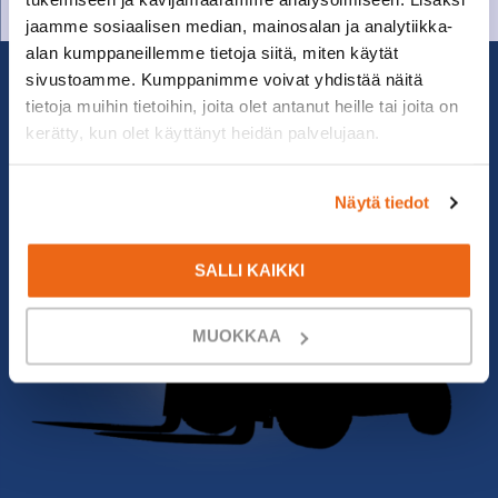
jaamme sosiaalisen median, mainosalan ja analytiikka-
alan kumppaneillemme tietoja siitä, miten käytät
sivustoamme. Kumppanimme voivat yhdistää näitä
tietoja muihin tietoihin, joita olet antanut heille tai joita on
kerätty, kun olet käyttänyt heidän palvelujaan.
Näytä tiedot
SALLI KAIKKI
MUOKKAA