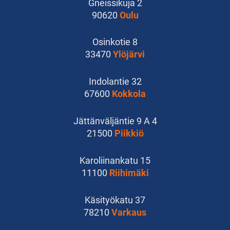
Gneissikuja 2
90620
Oulu
Osinkotie 8
33470
Ylöjärvi
Indolantie 32
67600
Kokkola
Jättänväljäntie 9 A 4
21500
Piikkiö
Karoliinankatu 15
11100
Riihimäki
Käsityökatu 37
78210
Varkaus