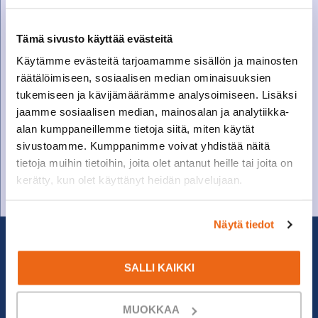
Tämä sivusto käyttää evästeitä
Käytämme evästeitä tarjoamamme sisällön ja mainosten
räätälöimiseen, sosiaalisen median ominaisuuksien
tukemiseen ja kävijämäärämme analysoimiseen. Lisäksi
SOITA VARAOSAMYYNTIIN
jaamme sosiaalisen median, mainosalan ja analytiikka-
alan kumppaneillemme tietoja siitä, miten käytät
Varaosamyynti
sivustoamme. Kumppanimme voivat yhdistää näitä
010 27 91 831
tietoja muihin tietoihin, joita olet antanut heille tai joita on
varaosat@suomenkonetalo.fi
kerätty, kun olet käyttänyt heidän palvelujaan.
Näytä tiedot
SALLI KAIKKI
MUOKKAA