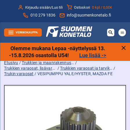
Siirry
Kirjaudu sisään/Luo tili
Ostoskori
0 kpl /
0,00€
sisältöön
010 279 1836
info@suomenkonetalo.fi
VERKKOKAUPPA
Olemme mukana Lepaa -näyttelyssä 13.
-15.8.2026 osastolla U54!
Lue lisää ->
Etusivu
/
Trukkien ja maanrakennuskoneiden tarvikkeet sekä varaosat ja lisävarusteet
/
Trukkien varaosat, lisävarusteet ja tarvikkeet
/
Trukkien varaosat ja tarvikkeet
/
Trukin varaosat
/ VESIPUMPPU YALE/HYSTER, MAZDA FE