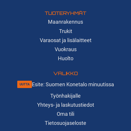
TUOTERYHMÄT
Maanrakennus
Trukit
Varaosat ja lisälaitteet
Vuokraus
Huolto
VALIKKO
Esite: Suomen Konetalo minuutissa
Työnhakijalle
Yhteys- ja laskutustiedot
Oma tili
Tietosuojaseloste