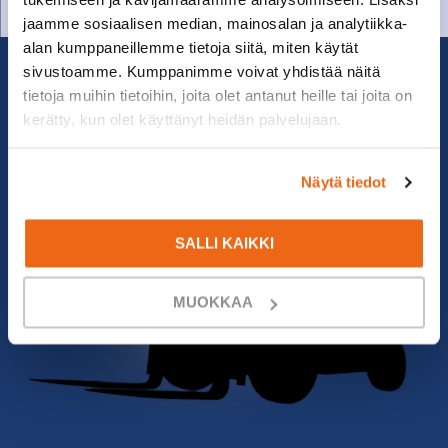
jaamme sosiaalisen median, mainosalan ja analytiikka-
alan kumppaneillemme tietoja siitä, miten käytät
sivustoamme. Kumppanimme voivat yhdistää näitä
tietoja muihin tietoihin, joita olet antanut heille tai joita on
kerätty, kun olet käyttänyt heidän palvelujaan.
Näytä tiedot
SALLI KAIKKI
MUOKKAA