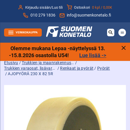
Siirry
Kirjaudu sisään/Luo tili
Ostoskori
0 kpl /
0,00€
sisältöön
010 279 1836
info@suomenkonetalo.fi
VERKKOKAUPPA
Olemme mukana Lepaa -näyttelyssä 13.
-15.8.2026 osastolla U54!
Lue lisää ->
Etusivu
/
Trukkien ja maanrakennuskoneiden tarvikkeet sekä varaosat ja lisävarusteet
/
Trukkien varaosat, lisävarusteet ja tarvikkeet
/
Renkaat ja pyörät
/
Pyörät
/ AJOPYÖRÄ 230 X 82 5R