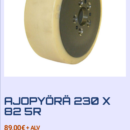
AJOPYÖRÄ 230 X
82 5R
89,00
€
+ ALV