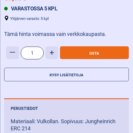
VARASTOSSA 5 KPL
Ylöjärven varasto: 5 kpl
Tämä hinta voimassa vain verkkokaupasta.
AJOPYÖRÄ
—
+
OSTA
230
X
82
KYSY LISÄTIETOJA
5R
määrä
PERUSTIEDOT
Materiaali: Vulkollan. Sopivuus: Jungheinrich
ERC 214