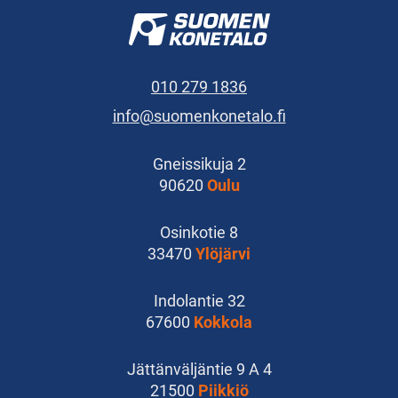
010 279 1836
info@suomenkonetalo.fi
Gneissikuja 2
90620
Oulu
Osinkotie 8
33470
Ylöjärvi
Indolantie 32
67600
Kokkola
Jättänväljäntie 9 A 4
21500
Piikkiö