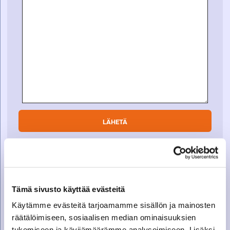
SOITA VARAOSAMYYNTIIN
Tämä sivusto käyttää evästeitä
Varaosamyynti
010 27 91 831
Käytämme evästeitä tarjoamamme sisällön ja mainosten
varaosat@suomenkonetalo.fi
räätälöimiseen, sosiaalisen median ominaisuuksien
tukemiseen ja kävijämäärämme analysoimiseen. Lisäksi