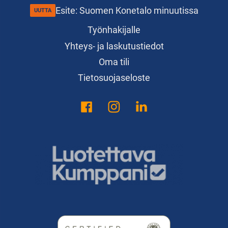
Esite: Suomen Konetalo minuutissa
Työnhakijalle
Yhteys- ja laskutustiedot
Oma tili
Tietosuojaseloste