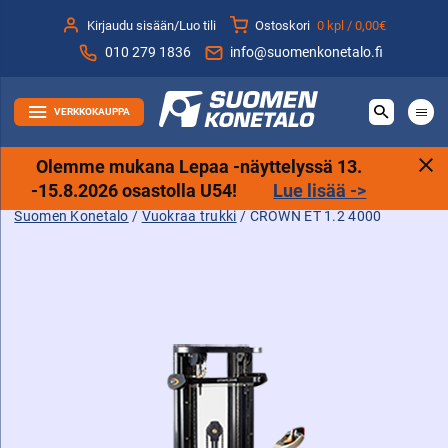
Siirry
Kirjaudu sisään/Luo tili
Ostoskori
0 kpl /
0,00€
sisältöön
010 279 1836
info@suomenkonetalo.fi
VERKKOKAUPPA
Olemme mukana Lepaa -näyttelyssä 13.
-15.8.2026 osastolla U54!
Lue lisää ->
Suomen Konetalo
/
Vuokraa trukki
/
CROWN ET 1.2 4000