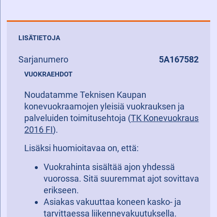
LISÄTIETOJA
Sarjanumero
5A167582
VUOKRAEHDOT
Noudatamme Teknisen Kaupan
konevuokraamojen yleisiä vuokrauksen ja
palveluiden toimitusehtoja (
TK Konevuokraus
2016 FI
).
Lisäksi huomioitavaa on, että:
Vuokrahinta sisältää ajon yhdessä
vuorossa. Sitä suuremmat ajot sovittava
erikseen.
Asiakas vakuuttaa koneen kasko- ja
tarvittaessa liikennevakuutuksella.