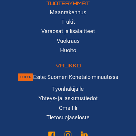
TUOTERYHMÄT
Maanrakennus
Trukit
Varaosat ja lisälaitteet
Vuokraus
Huolto
VALIKKO
Esite: Suomen Konetalo minuutissa
Työnhakijalle
Yhteys- ja laskutustiedot
Oma tili
Tietosuojaseloste