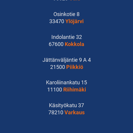
Osinkotie 8
33470
Ylöjärvi
Indolantie 32
67600
Kokkola
Jättänväljäntie 9 A 4
21500
Piikkiö
Karoliinankatu 15
11100
Riihimäki
Käsityökatu 37
78210
Varkaus