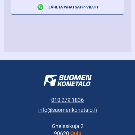
LÄHETÄ WHATSAPP-VIESTI
010 279 1836
info@suomenkonetalo.fi
Gneissikuja 2
90620
Oulu