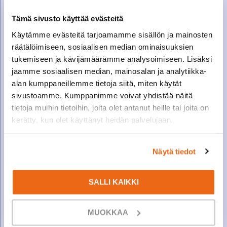
Tämä sivusto käyttää evästeitä
Käytämme evästeitä tarjoamamme sisällön ja mainosten
räätälöimiseen, sosiaalisen median ominaisuuksien
tukemiseen ja kävijämäärämme analysoimiseen. Lisäksi
jaamme sosiaalisen median, mainosalan ja analytiikka-
alan kumppaneillemme tietoja siitä, miten käytät
sivustoamme. Kumppanimme voivat yhdistää näitä
tietoja muihin tietoihin, joita olet antanut heille tai joita on
kerätty, kun olet käyttänyt heidän palvelujaan.
Hyväksyntä
*
Näytä tiedot
Hyväksyn, että Suomen Konetalo käsittelee ja
tallentaa tietojani
tietosuojaselosteen
mukaan.
SALLI KAIKKI
MUOKKAA