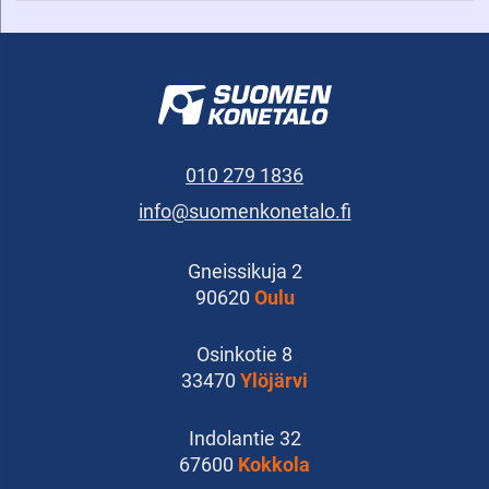
010 279 1836
info@suomenkonetalo.fi
Gneissikuja 2
90620
Oulu
Osinkotie 8
33470
Ylöjärvi
Indolantie 32
67600
Kokkola