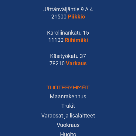
Jättänväljäntie 9 A 4
21500
Piikkiö
Karoliinankatu 15
11100
Riihimäki
Käsityökatu 37
78210
Varkaus
TUOTERYHMÄT
Maanrakennus
Trukit
Varaosat ja lisälaitteet
Vuokraus
Huolto