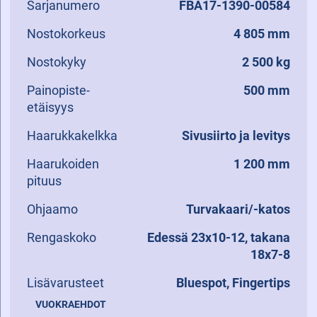
Sarjanumero
FBA17-1390-00584
Nostokorkeus
4 805 mm
Nostokyky
2 500 kg
Painopiste-
500 mm
etäisyys
Haarukkakelkka
Sivusiirto ja levitys
Haarukoiden
1 200 mm
pituus
Ohjaamo
Turvakaari/-katos
Rengaskoko
Edessä 23x10-12, takana
18x7-8
Lisävarusteet
Bluespot, Fingertips
VUOKRAEHDOT