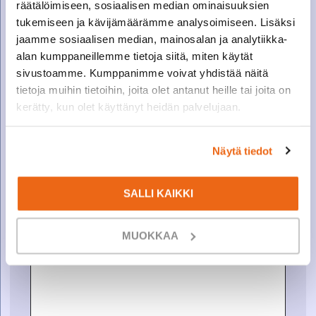
räätälöimiseen, sosiaalisen median ominaisuuksien
tukemiseen ja kävijämäärämme analysoimiseen. Lisäksi
VUOKRAA
jaamme sosiaalisen median, mainosalan ja analytiikka-
alan kumppaneillemme tietoja siitä, miten käytät
Nimi
*
sivustoamme. Kumppanimme voivat yhdistää näitä
tietoja muihin tietoihin, joita olet antanut heille tai joita on
kerätty, kun olet käyttänyt heidän palvelujaan.
Puhelin tai sähköposti
*
Näytä tiedot
Viesti
SALLI KAIKKI
MUOKKAA