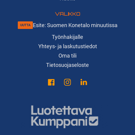
VALIKKO
Esite: Suomen Konetalo minuutissa
Työnhakijalle
Yhteys- ja laskutustiedot
Oma tili
Tietosuojaseloste