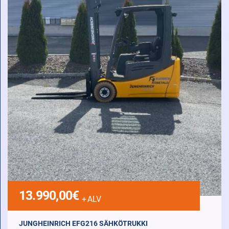
13.990,00
€
+ ALV
JUNGHEINRICH EFG216 SÄHKÖTRUKKI