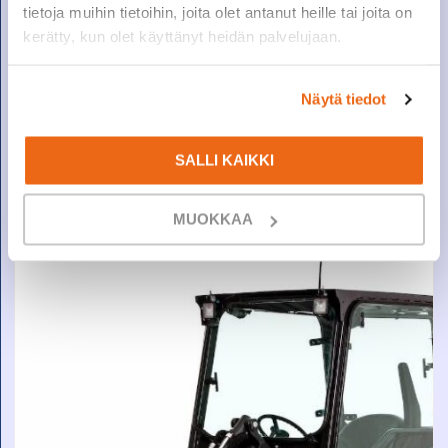
tietoja muihin tietoihin, joita olet antanut heille tai joita on
kerätty, kun olet käyttänyt heidän palvelujaan.
Näytä tiedot
21.900,00
€
MYÖS VUOKRAUS!
+ ALV
SALLI KAIKKI
BOBCAT S510 SIISTI JA VÄHÄN AJETTU!
MUOKKAA
2015 Diesel 2495 h
KATSO LISÄTIEDOT