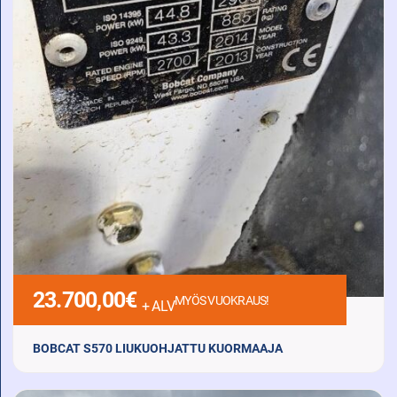
23.700,00
€
MYÖS VUOKRAUS!
+ ALV
BOBCAT S570 LIUKUOHJATTU KUORMAAJA
2013 Diesel 6157 h