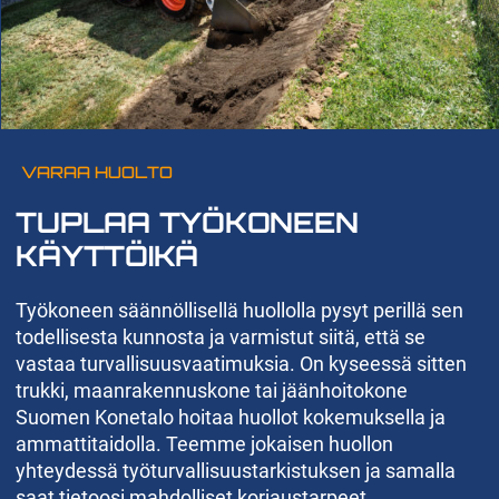
VARAA HUOLTO
TUPLAA TYÖKONEEN
KÄYTTÖIKÄ
Työkoneen säännöllisellä huollolla pysyt perillä sen
todellisesta kunnosta ja varmistut siitä, että se
vastaa turvallisuusvaatimuksia. On kyseessä sitten
trukki, maanrakennuskone tai jäänhoitokone
Suomen Konetalo hoitaa huollot kokemuksella ja
ammattitaidolla. Teemme jokaisen huollon
yhteydessä työturvallisuustarkistuksen ja samalla
saat tietoosi mahdolliset korjaustarpeet.