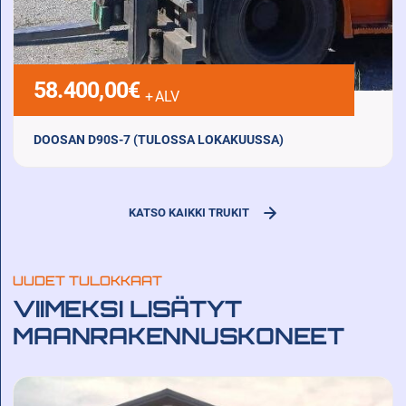
58.400,00
€
+ ALV
DOOSAN D90S-7 (TULOSSA LOKAKUUSSA)
2021 Diesel 9000 h
KATSO KAIKKI TRUKIT
Nostokyky
Nostokorkeus
9000 kg
4600 mm
UUDET TULOKKAAT
KATSO LISÄTIEDOT
VIIMEKSI LISÄTYT
MAANRAKENNUSKONEET