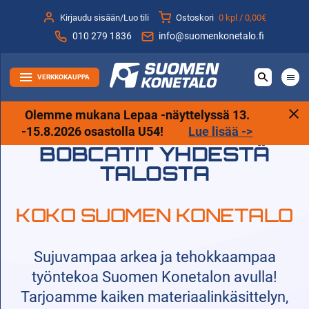
Siirry
Kirjaudu sisään/Luo tili
Ostoskori
0 kpl /
0,00€
sisältöön
010 279 1836
info@suomenkonetalo.fi
VERKKOKAUPPA
Olemme mukana Lepaa -näyttelyssä 13.
-15.8.2026 osastolla U54!
Lue lisää ->
BOBCATIT YHDESTÄ
TALOSTA
KOKO SUOMEN KONETALO
Sujuvampaa arkea ja tehokkaampaa
työntekoa Suomen Konetalon avulla!
Tarjoamme kaiken materiaalinkäsittelyn,