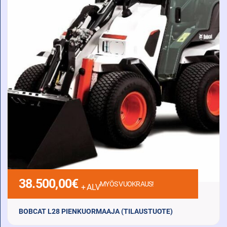
38.500,00
€
MYÖS VUOKRAUS!
+ ALV
BOBCAT L28 PIENKUORMAAJA (TILAUSTUOTE)