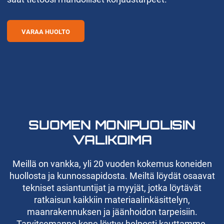
VARAA HUOLTO
SUOMEN MONIPUOLISIN
VALIKOIMA
Meillä on vankka, yli 20 vuoden kokemus koneiden
huollosta ja kunnossapidosta. Meiltä löydät osaavat
tekniset asiantuntijat ja myyjät, jotka löytävät
ratkaisun kaikkiin materiaalinkäsittelyn,
maanrakennuksen ja jäänhoidon tarpeisiin.
Tarvitsemanne kone löytyy helposti kauttamme.