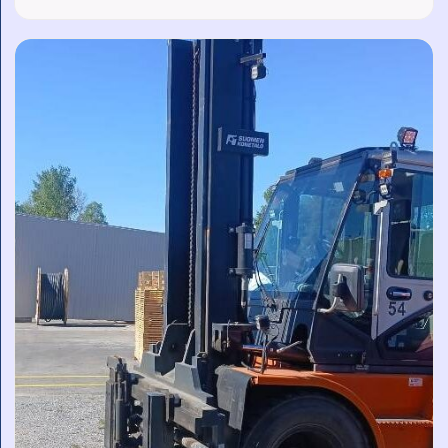
2014 Sähkö 7446 h
Nostokyky
Nostokorkeus
1600 kg
5000 mm
KATSO LISÄTIEDOT