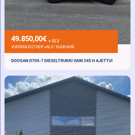
49.850,00
€
+ ALV
VUOKRAUS 2100 € +ALV / KUUKAUSI
DOOSAN D70S-7 DIESELTRUKKI VAIN 245 H AJETTU!
2021 Diesel 245 h
Nostokyky
Nostokorkeus
7000 kg
4500 mm
KATSO LISÄTIEDOT