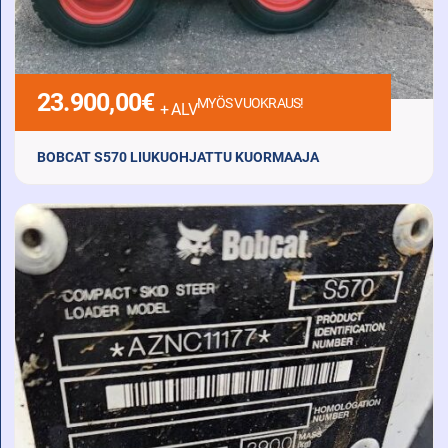
23.900,00
€
MYÖS VUOKRAUS!
+ ALV
BOBCAT S570 LIUKUOHJATTU KUORMAAJA
2014 Diesel 6901 h
KATSO LISÄTIEDOT