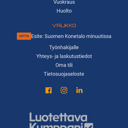
Vuokraus
Huolto
VALIKKO
Esite: Suomen Konetalo minuutissa
Työnhakijalle
Yhteys- ja laskutustiedot
Oma tili
Tietosuojaseloste