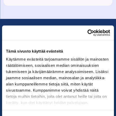
Tämä sivusto käyttää evästeitä
010 279 1836
Käytämme evästeitä tarjoamamme sisällön ja mainosten
info@suomenkonetalo.fi
räätälöimiseen, sosiaalisen median ominaisuuksien
tukemiseen ja kävijämäärämme analysoimiseen. Lisäksi
Gneissikuja 2
jaamme sosiaalisen median, mainosalan ja analytiikka-
90620
Oulu
alan kumppaneillemme tietoja siitä, miten käytät
sivustoamme. Kumppanimme voivat yhdistää näitä
Osinkotie 8
tietoja muihin tietoihin, joita olet antanut heille tai joita on
33470
Ylöjärvi
kerätty, kun olet käyttänyt heidän palvelujaan.
Indolantie 32