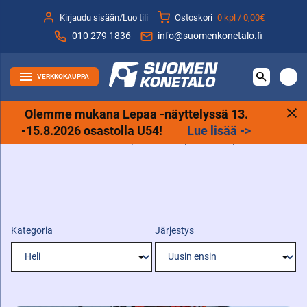
Siirry
Kirjaudu sisään/Luo tili
Ostoskori
0 kpl /
0,00€
sisältöön
010 279 1836
info@suomenkonetalo.fi
VERKKOKAUPPA
Olemme mukana Lepaa -näyttelyssä 13.
-15.8.2026 osastolla U54!
Lue lisää ->
Suomen Konetalo
/
Lisätietoa
/
Artikkelit
/
Heli
Kategoria
Järjestys