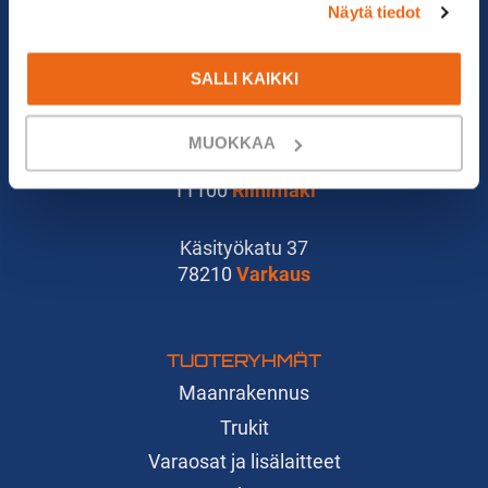
Näytä tiedot
67600
Kokkola
SALLI KAIKKI
Jättänväljäntie 9 A 4
21500
Piikkiö
MUOKKAA
Karoliinankatu 15
11100
Riihimäki
Käsityökatu 37
78210
Varkaus
TUOTERYHMÄT
Maanrakennus
Trukit
Varaosat ja lisälaitteet