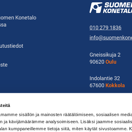
Suomen Konetalo
ssa
010 279 1836
info@suomenkonet
kutustiedot
Gneissikuja 2
90620
Oulu
oste
Indolantie 32
67600
Kokkola
Karoliinankatu 15
teitä
11100
Riihimäki
mamme sisällön ja mainosten räätälöimiseen, sosiaalisen medi
n ja kävijämäärämme analysoimiseen. Lisäksi jaamme sosiaali
-alan kumppaneillemme tietoja siitä, miten käytät sivustoamme