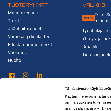
TUOTERYHMÄT
VALIKKO
Maanrakennus
Esite: 
Trukit
minuuti
Jäänhoitokoneet
Työnhakijalle
Varaosat ja lisälaitteet
Yhteys- ja las
Edustamamme merkit
Oma tili
Vuokraus
Tietosuojasel
Huolto
Tämä sivusto käyttää eväs
Käytämme evästeitä tarjoa
ominaisuuksien tukemisee
mainosalan ja analytiikka