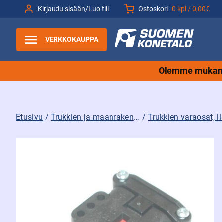
Siirry
Kirjaudu sisään/Luo tili
Ostoskori
0 kpl /
0,00€
sisältöön
VERKKOKAUPPA
Olemme mukana
Etusivu
/
Trukkien ja maanrakennuskoneiden tarvikkeet sekä varaosat ja lisävarusteet
/