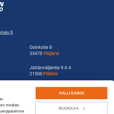
alo.fi
Osinkotie 8
33470
Ylöjärvi
Jättänväljäntie 9 A 4
21500
Piikkiö
Käsityökatu 37
SALLI KAIKKI
78210
Varkaus
an
sen median,
MUOKKAA
. Kumppanimme