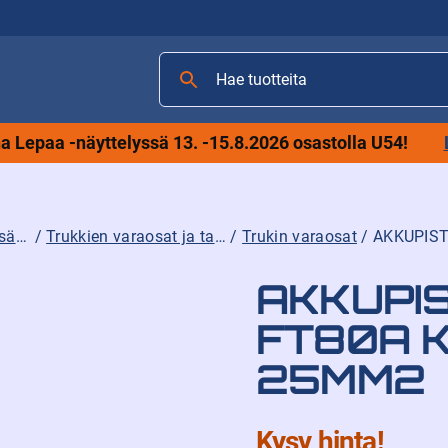
Hae
tuotteita
 Lepaa -näyttelyssä 13. -15.8.2026 osastolla U54!
Trukkien varaosat, lisävarusteet ja tarvikkeet
/
Trukkien varaosat ja tarvikkeet
/
Trukin varaosat
/ AKKUPIS
AKKUPI
FT80A 
25MM2
Kysy hinta!