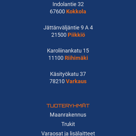
Indolantie 32
67600
Kokkola
Jättänväljäntie 9 A 4
21500
Piikkiö
Karoliinankatu 15
11100
Riihimäki
Käsityökatu 37
78210
Varkaus
TUOTERYHMÄT
Maanrakennus
Trukit
Varaosat ja lisälaitteet