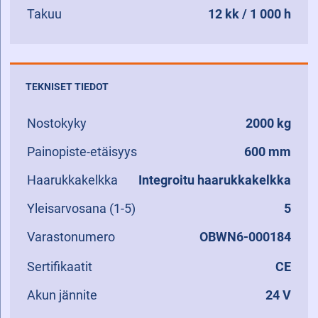
Takuu
12 kk / 1 000 h
TEKNISET TIEDOT
Nostokyky
2000 kg
Painopiste-etäisyys
600 mm
Haarukkakelkka
Integroitu haarukkakelkka
Yleisarvosana (1-5)
5
Varastonumero
OBWN6-000184
Sertifikaatit
CE
Akun jännite
24 V