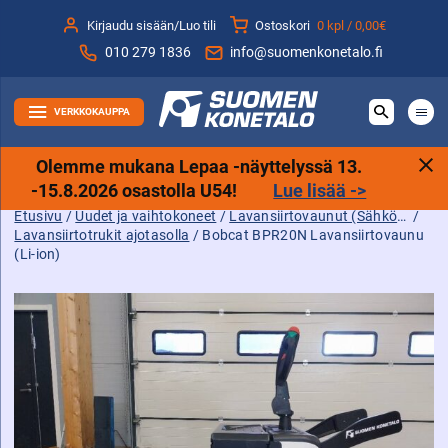
Siirry
Kirjaudu sisään/Luo tili
Ostoskori
0 kpl /
0,00€
sisältöön
010 279 1836
info@suomenkonetalo.fi
VERKKOKAUPPA
Olemme mukana Lepaa -näyttelyssä 13.
-15.8.2026 osastolla U54!
Lue lisää ->
Etusivu
/
Uudet ja vaihtokoneet
/
Lavansiirtovaunut (Sähköpässit)
/
Lavansiirtotrukit ajotasolla
/ Bobcat BPR20N Lavansiirtovaunu
(Li-ion)