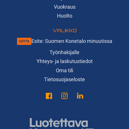
Vuokraus
Huolto
VALIKKO
Esite: Suomen Konetalo minuutissa
Työnhakijalle
Yhteys- ja laskutustiedot
Oma tili
Tietosuojaseloste