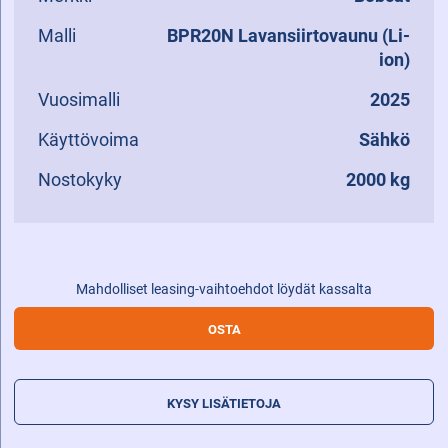
Malli
BPR20N Lavansiirtovaunu (Li-
ion)
Vuosimalli
2025
Käyttövoima
Sähkö
Nostokyky
2000 kg
Mahdolliset leasing-vaihtoehdot löydät kassalta
Bobcat
OSTA
BPR20N
Lavansiirtovaunu
(Li-
KYSY LISÄTIETOJA
ion)
määrä