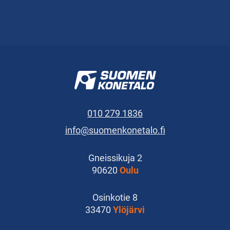
010 279 1836
info@suomenkonetalo.fi
Gneissikuja 2
90620
Oulu
Osinkotie 8
33470
Ylöjärvi