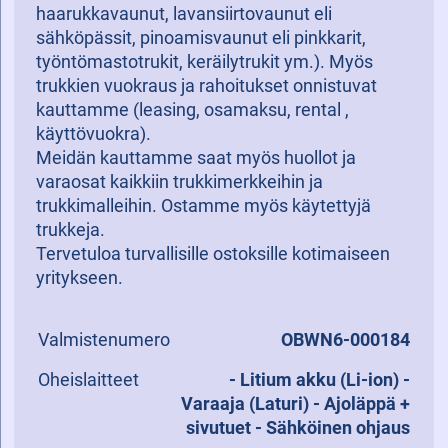
haarukkavaunut, lavansiirtovaunut eli
sähköpässit, pinoamisvaunut eli pinkkarit,
työntömastotrukit, keräilytrukit ym.). Myös
trukkien vuokraus ja rahoitukset onnistuvat
kauttamme (leasing, osamaksu, rental ,
käyttövuokra).
Meidän kauttamme saat myös huollot ja
varaosat kaikkiin trukkimerkkeihin ja
trukkimalleihin. Ostamme myös käytettyjä
trukkeja.
Tervetuloa turvallisille ostoksille kotimaiseen
yritykseen.
Valmistenumero
OBWN6-000184
Oheislaitteet
- Litium akku (Li-ion) -
Varaaja (Laturi) - Ajoläppä +
sivutuet - Sähköinen ohjaus