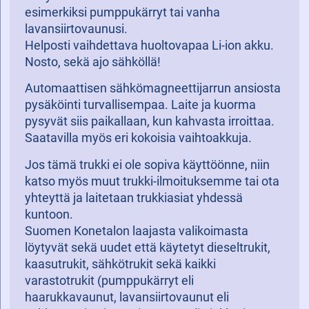
esimerkiksi pumppukärryt tai vanha
lavansiirtovaunusi.
Helposti vaihdettava huoltovapaa Li-ion akku.
Nosto, sekä ajo sähköllä!
Automaattisen sähkömagneettijarrun ansiosta
pysäköinti turvallisempaa. Laite ja kuorma
pysyvät siis paikallaan, kun kahvasta irroittaa.
Saatavilla myös eri kokoisia vaihtoakkuja.
Jos tämä trukki ei ole sopiva käyttöönne, niin
katso myös muut trukki-ilmoituksemme tai ota
yhteyttä ja laitetaan trukkiasiat yhdessä
kuntoon.
Suomen Konetalon laajasta valikoimasta
löytyvät sekä uudet että käytetyt dieseltrukit,
kaasutrukit, sähkötrukit sekä kaikki
varastotrukit (pumppukärryt eli
haarukkavaunut, lavansiirtovaunut eli