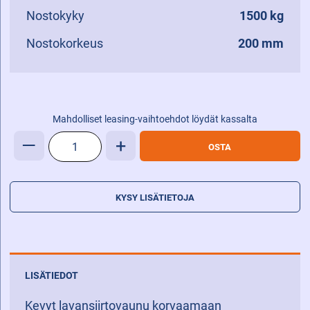
Nostokyky
1500 kg
Nostokorkeus
200 mm
Mahdolliset leasing-vaihtoehdot löydät kassalta
Heli
—
+
OSTA
CBD15J-
LI3
Lavansiirtovaunu
KYSY LISÄTIETOJA
määrä
LISÄTIEDOT
Kevyt lavansiirtovaunu korvaamaan