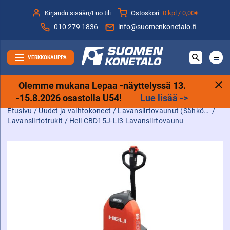
Siirry
Kirjaudu sisään/Luo tili
Ostoskori
0 kpl /
0,00€
sisältöön
010 279 1836
info@suomenkonetalo.fi
VERKKOKAUPPA
Olemme mukana Lepaa -näyttelyssä 13.
-15.8.2026 osastolla U54!
Lue lisää ->
Etusivu
/
Uudet ja vaihtokoneet
/
Lavansiirtovaunut (Sähköpässit)
/
Lavansiirtotrukit
/ Heli CBD15J-LI3 Lavansiirtovaunu