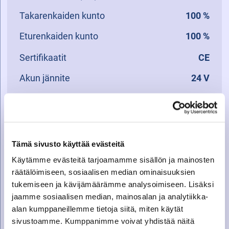
Takarenkaiden kunto
100 %
Eturenkaiden kunto
100 %
Sertifikaatit
CE
Akun jännite
24 V
Kuljetuspaino
138.00
Kuljetusmitat
1,55x0,55x1,145
Tämä sivusto käyttää evästeitä
Käytämme evästeitä tarjoamamme sisällön ja mainosten
KYSY LISÄTIETOJA
räätälöimiseen, sosiaalisen median ominaisuuksien
tukemiseen ja kävijämäärämme analysoimiseen. Lisäksi
jaamme sosiaalisen median, mainosalan ja analytiikka-
Nimi
alan kumppaneillemme tietoja siitä, miten käytät
sivustoamme. Kumppanimme voivat yhdistää näitä