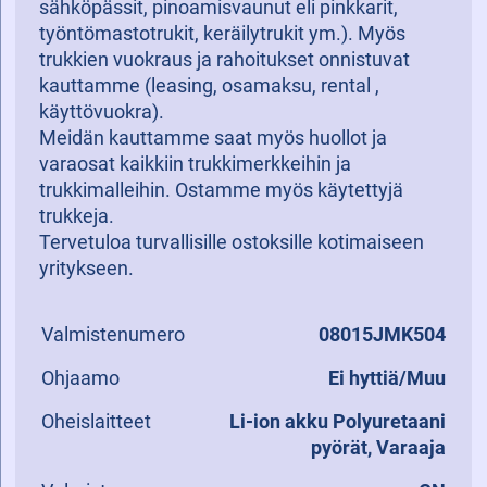
sähköpässit, pinoamisvaunut eli pinkkarit,
työntömastotrukit, keräilytrukit ym.). Myös
trukkien vuokraus ja rahoitukset onnistuvat
kauttamme (leasing, osamaksu, rental ,
käyttövuokra).
Meidän kauttamme saat myös huollot ja
varaosat kaikkiin trukkimerkkeihin ja
trukkimalleihin. Ostamme myös käytettyjä
trukkeja.
Tervetuloa turvallisille ostoksille kotimaiseen
yritykseen.
Valmistenumero
08015JMK504
Ohjaamo
Ei hyttiä/Muu
Oheislaitteet
Li-ion akku Polyuretaani
pyörät, Varaaja