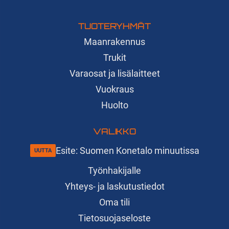
TUOTERYHMÄT
Maanrakennus
Trukit
Varaosat ja lisälaitteet
Vuokraus
Huolto
VALIKKO
Esite: Suomen Konetalo minuutissa
Työnhakijalle
Yhteys- ja laskutustiedot
Oma tili
Tietosuojaseloste