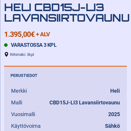
HELI CBD15J-LI3
LAVANSIIRTOVAUNU
1.395,00
€
+ ALV
VARASTOSSA 3 KPL
Riihimäki: 3kpl
PERUSTIEDOT
Merkki
Heli
Malli
CBD15J-LI3 Lavansiirtovaunu
Vuosimalli
2025
Käyttövoima
Sähkö