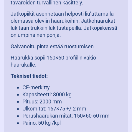
tavaroiden turvallinen käsittely.
Jatkopiikit asennetaan helposti liu’uttamalla
olemassa oleviin haarukoihin. Jatkohaarukat
lukitaan trukkiin lukitustapeilla. Jatkopiikeissä
on umpinainen pohja.
Galvanoitu pinta estää ruostumisen.
Haarukka sopii 150×60 profiilin vakio
haarukalle.
Tekniset tiedot:
CE-merkitty
Kapasiteetti: 8000 kg
Pituus: 2000 mm
Ulkomitat: 167×75 +/-2 mm
Perushaarukan mitat: 150×60-60 mm
Paino: 50 kg /kpl