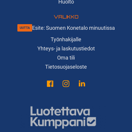
Huolto
VALIKKO
Esite: Suomen Konetalo minuutissa
Työnhakijalle
Yhteys- ja laskutustiedot
Oma tili
Tietosuojaseloste