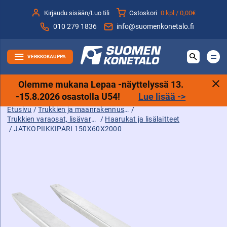
Siirry
Kirjaudu sisään/Luo tili
Ostoskori
0 kpl /
0,00€
sisältöön
010 279 1836
info@suomenkonetalo.fi
VERKKOKAUPPA
Olemme mukana Lepaa -näyttelyssä 13.
-15.8.2026 osastolla U54!
Lue lisää ->
Etusivu
/
Trukkien ja maanrakennuskoneiden tarvikkeet sekä varaosat ja lisävarusteet
/
Trukkien varaosat, lisävarusteet ja tarvikkeet
/
Haarukat ja lisälaitteet
/ JATKOPIIKKIPARI 150X60X2000