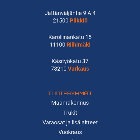
Jättänväljäntie 9 A 4
21500
Piikkiö
Karoliinankatu 15
11100
Riihimäki
Käsityökatu 37
78210
Varkaus
TUOTERYHMÄT
Maanrakennus
Trukit
Varaosat ja lisälaitteet
Vuokraus