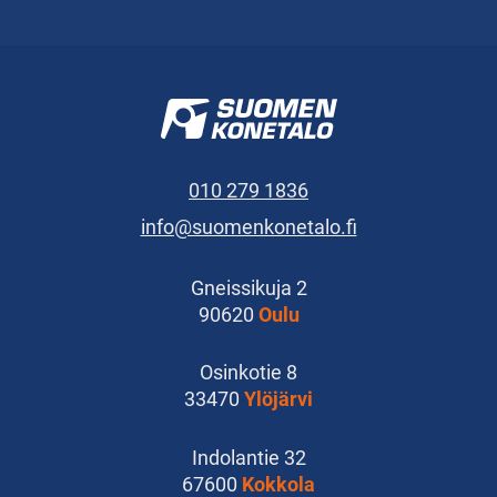
010 279 1836
info@suomenkonetalo.fi
Gneissikuja 2
90620
Oulu
Osinkotie 8
33470
Ylöjärvi
Indolantie 32
67600
Kokkola