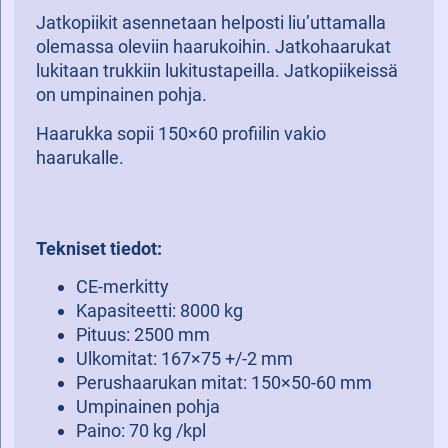
Jatkopiikit asennetaan helposti liu’uttamalla
olemassa oleviin haarukoihin. Jatkohaarukat
lukitaan trukkiin lukitustapeilla. Jatkopiikeissä
on umpinainen pohja.
Haarukka sopii 150×60 profiilin vakio
haarukalle.
Tekniset tiedot:
CE-merkitty
Kapasiteetti: 8000 kg
Pituus: 2500 mm
Ulkomitat: 167×75 +/-2 mm
Perushaarukan mitat: 150×50-60 mm
Umpinainen pohja
Paino: 70 kg /kpl