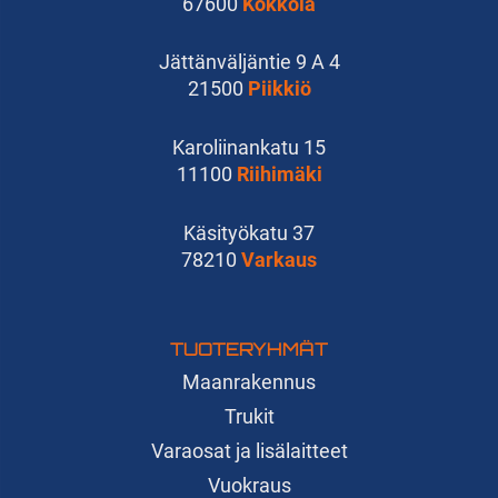
67600
Kokkola
Jättänväljäntie 9 A 4
21500
Piikkiö
Karoliinankatu 15
11100
Riihimäki
Käsityökatu 37
78210
Varkaus
TUOTERYHMÄT
Maanrakennus
Trukit
Varaosat ja lisälaitteet
Vuokraus