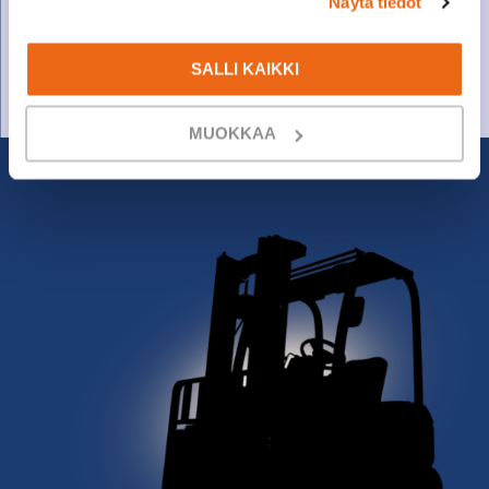
Näytä tiedot
Varaosamyynti
010 27 91 831
varaosat@suomenkonetalo.fi
SALLI KAIKKI
MUOKKAA