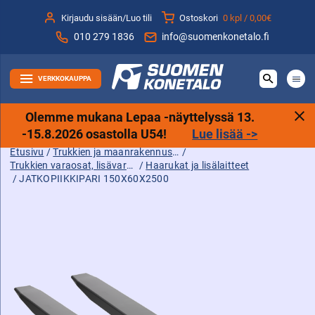
Siirry
Kirjaudu sisään/Luo tili
Ostoskori
0 kpl /
0,00€
sisältöön
010 279 1836
info@suomenkonetalo.fi
VERKKOKAUPPA
Olemme mukana Lepaa -näyttelyssä 13.
-15.8.2026 osastolla U54!
Lue lisää ->
Etusivu
/
Trukkien ja maanrakennuskoneiden tarvikkeet sekä varaosat ja lisävarusteet
/
Trukkien varaosat, lisävarusteet ja tarvikkeet
/
Haarukat ja lisälaitteet
/ JATKOPIIKKIPARI 150X60X2500