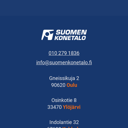
010 279 1836
info@suomenkonetalo.fi
Gneissikuja 2
90620
Oulu
Osinkotie 8
33470
Ylöjärvi
Indolantie 32