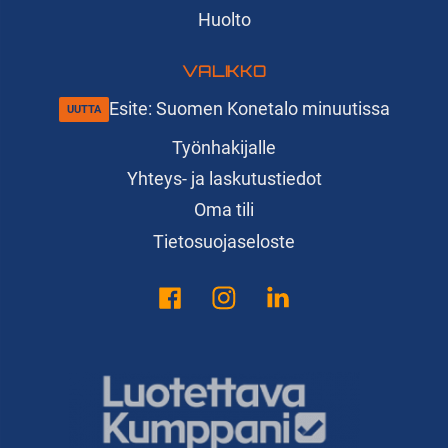
Huolto
VALIKKO
Esite: Suomen Konetalo minuutissa
Työnhakijalle
Yhteys- ja laskutustiedot
Oma tili
Tietosuojaseloste