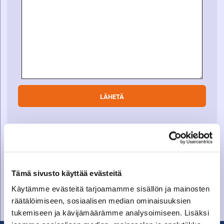
SOITA VARAOSAMYYNTIIN
Varaosamyynti
Tämä sivusto käyttää evästeitä
010 27 91 831
Käytämme evästeitä tarjoamamme sisällön ja mainosten
varaosat@suomenkonetalo.fi
räätälöimiseen, sosiaalisen median ominaisuuksien
tukemiseen ja kävijämäärämme analysoimiseen. Lisäksi