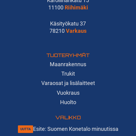
Karoliinankatu 15
11100
Riihimäki
Käsityökatu 37
78210
Varkaus
TUOTERYHMÄT
Maanrakennus
Trukit
Varaosat ja lisälaitteet
Vuokraus
Huolto
VALIKKO
Esite: Suomen Konetalo minuutissa