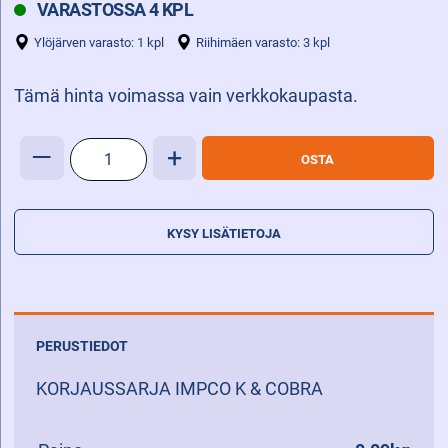
VARASTOSSA 4 KPL
Ylöjärven varasto: 1 kpl
Riihimäen varasto: 3 kpl
Tämä hinta voimassa vain verkkokaupasta.
KORJAUSSARJA
—
+
OSTA
IMPCO
K
&
KYSY LISÄTIETOJA
COBRA
määrä
PERUSTIEDOT
KORJAUSSARJA IMPCO K & COBRA