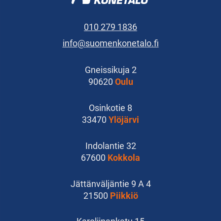
010 279 1836
info@suomenkonetalo.fi
Gneissikuja 2
90620
Oulu
Osinkotie 8
33470
Ylöjärvi
Indolantie 32
67600
Kokkola
Jättänväljäntie 9 A 4
21500
Piikkiö