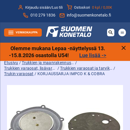
Siirry
Kirjaudu sisään/Luo tili
Ostoskori
0 kpl /
0,00€
sisältöön
010 279 1836
info@suomenkonetalo.fi
VERKKOKAUPPA
Olemme mukana Lepaa -näyttelyssä 13.
-15.8.2026 osastolla U54!
Lue lisää ->
Etusivu
/
Trukkien ja maanrakennuskoneiden tarvikkeet sekä varaosat ja lisävarusteet
/
Trukkien varaosat, lisävarusteet ja tarvikkeet
/
Trukkien varaosat ja tarvikkeet
/
Trukin varaosat
/ KORJAUSSARJA IMPCO K & COBRA