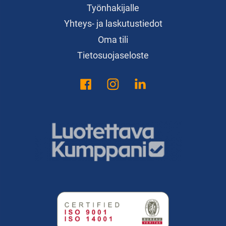
Työnhakijalle
Yhteys- ja laskutustiedot
Oma tili
Tietosuojaseloste