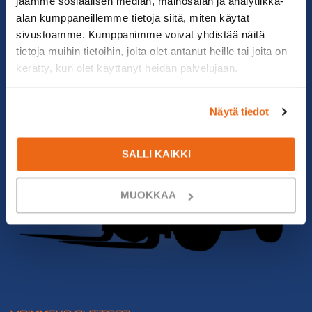
jaamme sosiaalisen median, mainosalan ja analytiikka-
alan kumppaneillemme tietoja siitä, miten käytät
sivustoamme. Kumppanimme voivat yhdistää näitä
tietoja muihin tietoihin, joita olet antanut heille tai joita on
kerätty, kun olet käyttänyt heidän palvelujaan.
Näytä tiedot
SALLI KAIKKI
MUOKKAA