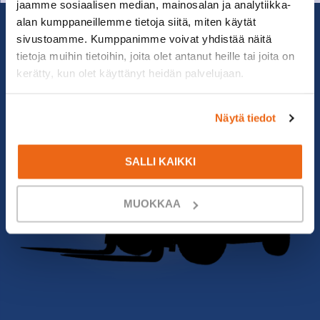
jaamme sosiaalisen median, mainosalan ja analytiikka-
alan kumppaneillemme tietoja siitä, miten käytät
sivustoamme. Kumppanimme voivat yhdistää näitä
tietoja muihin tietoihin, joita olet antanut heille tai joita on
kerätty, kun olet käyttänyt heidän palvelujaan.
Näytä tiedot
SALLI KAIKKI
MUOKKAA