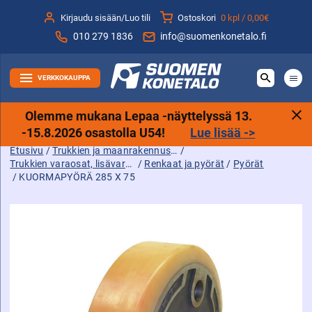
Siirry
Kirjaudu sisään/Luo tili
Ostoskori
0 kpl /
0,00€
sisältöön
010 279 1836
info@suomenkonetalo.fi
VERKKOKAUPPA
Olemme mukana Lepaa -näyttelyssä 13.
-15.8.2026 osastolla U54!
Lue lisää ->
Etusivu
/
Trukkien ja maanrakennuskoneiden tarvikkeet sekä varaosat ja lisävarusteet
/
Trukkien varaosat, lisävarusteet ja tarvikkeet
/
Renkaat ja pyörät
/
Pyörät
/ KUORMAPYÖRÄ 285 X 75