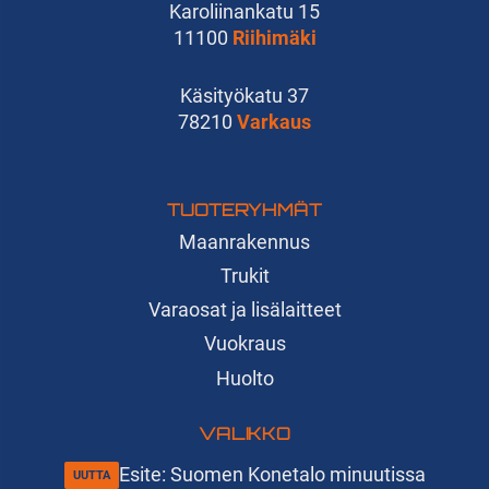
Karoliinankatu 15
11100
Riihimäki
Käsityökatu 37
78210
Varkaus
TUOTERYHMÄT
Maanrakennus
Trukit
Varaosat ja lisälaitteet
Vuokraus
Huolto
VALIKKO
Esite: Suomen Konetalo minuutissa