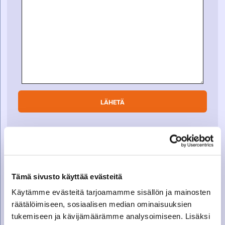
SOITA VARAOSAMYYNTIIN
Varaosamyynti
Tämä sivusto käyttää evästeitä
010 27 91 831
Käytämme evästeitä tarjoamamme sisällön ja mainosten
varaosat@suomenkonetalo.fi
räätälöimiseen, sosiaalisen median ominaisuuksien
tukemiseen ja kävijämäärämme analysoimiseen. Lisäksi