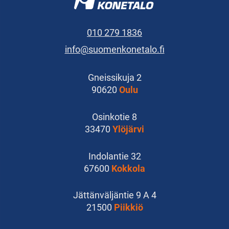
010 279 1836
info@suomenkonetalo.fi
Gneissikuja 2
90620
Oulu
Osinkotie 8
33470
Ylöjärvi
Indolantie 32
67600
Kokkola
Jättänväljäntie 9 A 4
21500
Piikkiö