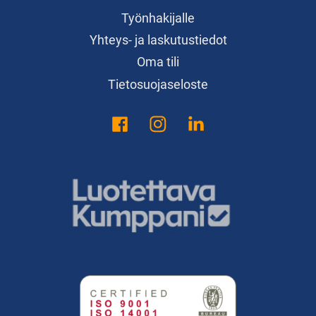
Työnhakijalle
Yhteys- ja laskutustiedot
Oma tili
Tietosuojaseloste