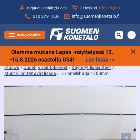
Siirry
Kirjaudu sisään/Luo tili
Ostoskori
0 kpl /
0,00€
sisältöön
010 279 1836
info@suomenkonetalo.fi
VERKKOKAUPPA
Olemme mukana Lepaa -näyttelyssä 13.
-15.8.2026 osastolla U54!
Lue lisää ->
Etusivu
/
Uudet ja vaihtokoneet
/
Käytetyt lisälaitteet
/
Muut kiinnitettävät lisäosat ja komponentit
/ Lamelliharja 1500mm