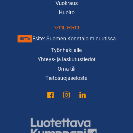
Vuokraus
Huolto
VALIKKO
Esite: Suomen Konetalo minuutissa
Työnhakijalle
Yhteys- ja laskutustiedot
Oma tili
Tietosuojaseloste