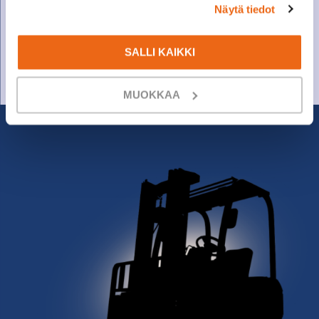
Näytä tiedot
Varaosamyynti
010 27 91 831
SALLI KAIKKI
varaosat@suomenkonetalo.fi
MUOKKAA