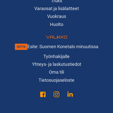
Trukit
Varaosat ja lisälaitteet
Vuokraus
Huolto
VALIKKO
Esite: Suomen Konetalo minuutissa
Työnhakijalle
Yhteys- ja laskutustiedot
Oma tili
Tietosuojaseloste