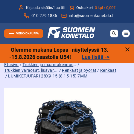
Siirry
Kirjaudu sisään/Luo tili
Ostoskori
0 kpl /
0,00€
sisältöön
010 279 1836
info@suomenkonetalo.fi
VERKKOKAUPPA
Olemme mukana Lepaa -näyttelyssä 13.
-15.8.2026 osastolla U54!
Lue lisää ->
Etusivu
/
Trukkien ja maanrakennuskoneiden tarvikkeet sekä varaosat ja lisävarusteet
/
Trukkien varaosat, lisävarusteet ja tarvikkeet
/
Renkaat ja pyörät
/
Renkaat
/ LUMIKETJUPARI 28X9-15 (8.15-15) 7MM