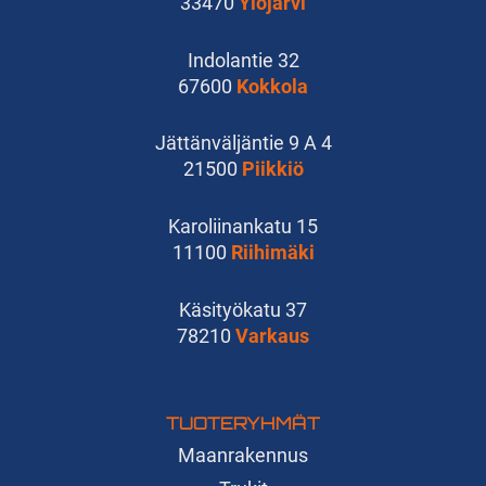
33470
Ylöjärvi
Indolantie 32
67600
Kokkola
Jättänväljäntie 9 A 4
21500
Piikkiö
Karoliinankatu 15
11100
Riihimäki
Käsityökatu 37
78210
Varkaus
TUOTERYHMÄT
Maanrakennus