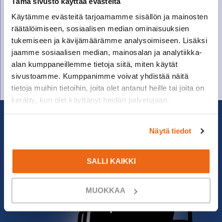
Tämä sivusto käyttää evästeitä
Käytämme evästeitä tarjoamamme sisällön ja mainosten
SOITA VARAOSAMYYNTIIN
räätälöimiseen, sosiaalisen median ominaisuuksien
tukemiseen ja kävijämäärämme analysoimiseen. Lisäksi
Varaosamyynti
jaamme sosiaalisen median, mainosalan ja analytiikka-
010 27 91 831
alan kumppaneillemme tietoja siitä, miten käytät
varaosat@suomenkonetalo.fi
sivustoamme. Kumppanimme voivat yhdistää näitä
tietoja muihin tietoihin, joita olet antanut heille tai joita on
kerätty, kun olet käyttänyt heidän palvelujaan.
Näytä tiedot
SALLI KAIKKI
MUOKKAA