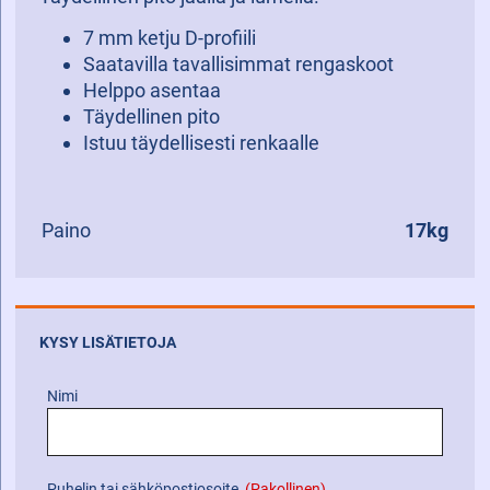
7 mm ketju D-profiili
Saatavilla tavallisimmat rengaskoot
Helppo asentaa
Täydellinen pito
Istuu täydellisesti renkaalle
Paino
17kg
KYSY LISÄTIETOJA
Nimi
Puhelin tai sähköpostiosoite
(Pakollinen)