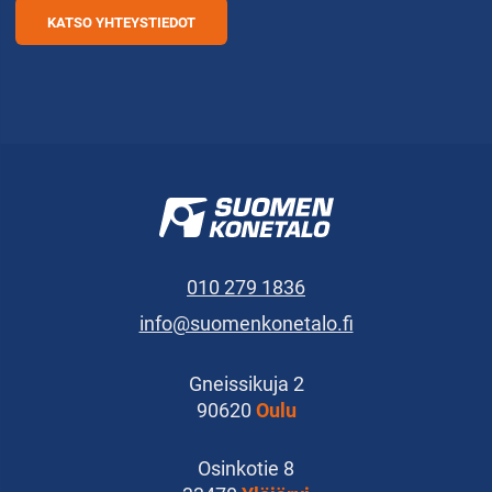
KATSO YHTEYSTIEDOT
010 279 1836
info@suomenkonetalo.fi
Gneissikuja 2
90620
Oulu
Osinkotie 8