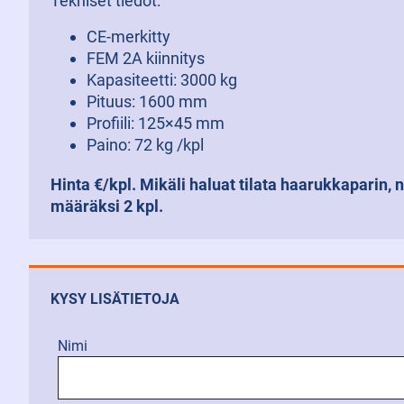
Tekniset tiedot:
CE-merkitty
FEM 2A kiinnitys
Kapasiteetti: 3000 kg
Pituus: 1600 mm
Profiili: 125×45 mm
Paino: 72 kg /kpl
Hinta €/kpl. Mikäli haluat tilata haarukkaparin, n
määräksi 2 kpl.
KYSY LISÄTIETOJA
Nimi