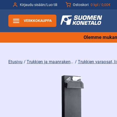
Siirry
Kirjaudu sisään/Luo tili
Ostoskori
0 kpl /
0,00€
sisältöön
VERKKOKAUPPA
Olemme mukana
Etusivu
/
Trukkien ja maanrakennuskoneiden tarvikkeet sekä varaosat ja lisävarusteet
/