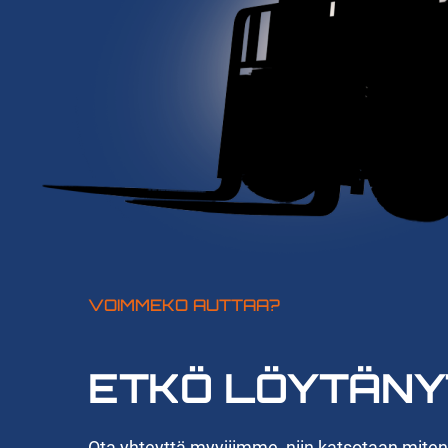
VOIMMEKO AUTTAA?
ETKÖ LÖYTÄNY
Ota yhteyttä myyjiimme, niin katsotaan mite