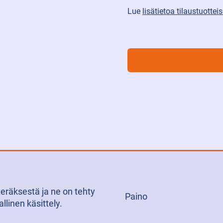
Lue
lisätietoa tilaustuotte
eräksestä ja ne on tehty
Paino
linen käsittely.