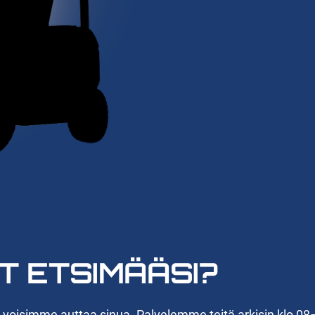
T ETSIMÄÄSI?
n voisimme auttaa sinua. Palvelemme teitä arkisin klo 08