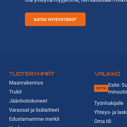
KATSO YHTEYSTIEDOT
TUOTERYHMÄT
VALIKKO
Maanrakennus
Esite: 
Trukit
minuuti
Jäänhoitokoneet
Työnhakijalle
Varaosat ja lisälaitteet
Yhteys- ja las
Edustamamme merkit
Oma tili