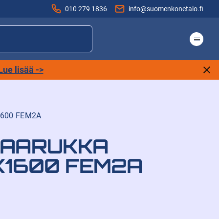
010 279 1836
info@suomenkonetalo.fi
Lue lisää ->
600 FEM2A
AARUKKA
X1600 FEM2A