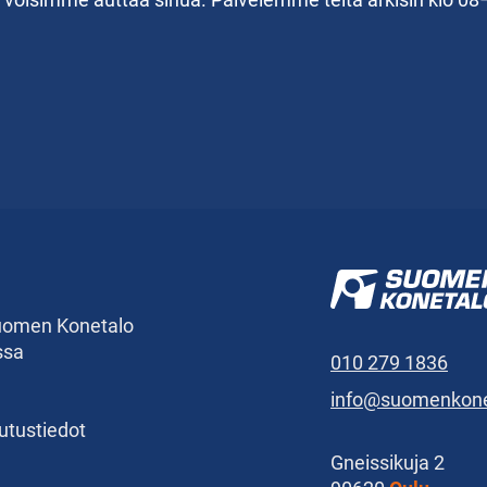
Suomen Konetalo
ssa
010 279 1836
info@suomenkonet
kutustiedot
Gneissikuja 2