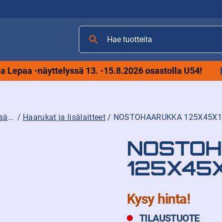
Hae
tuotteita
 Lepaa -näyttelyssä 13. -15.8.2026 osastolla U54!
Trukkien varaosat, lisävarusteet ja tarvikkeet
/
Haarukat ja lisälaitteet
/ NOSTOHAARUKKA 125X45X1
NOSTOH
125X45
Kysy hinta!
TILAUSTUOTE