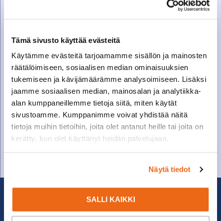
Tämä sivusto käyttää evästeitä
Käytämme evästeitä tarjoamamme sisällön ja mainosten
räätälöimiseen, sosiaalisen median ominaisuuksien
tukemiseen ja kävijämäärämme analysoimiseen. Lisäksi
jaamme sosiaalisen median, mainosalan ja analytiikka-
SOITA VARAOSAMYYNTIIN
alan kumppaneillemme tietoja siitä, miten käytät
sivustoamme. Kumppanimme voivat yhdistää näitä
Varaosamyynti
tietoja muihin tietoihin, joita olet antanut heille tai joita on
010 27 91 831
kerätty, kun olet käyttänyt heidän palvelujaan.
varaosat@suomenkonetalo.fi
Näytä tiedot
SALLI KAIKKI