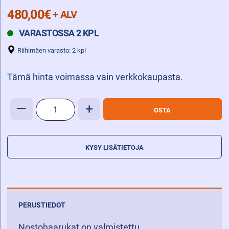
480,00
€
+ ALV
VARASTOSSA 2 KPL
Riihimäen varasto: 2 kpl
Tämä hinta voimassa vain verkkokaupasta.
NOSTOHAARUKKA
—
+
OSTA
125X50X1500
FEM3A
määrä
KYSY LISÄTIETOJA
PERUSTIEDOT
Nostohaarukat on valmistettu