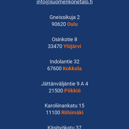
info@suomenkonetalo.fi
Gneissikuja 2
90620
Oulu
Osinkotie 8
33470
Ylöjärvi
Indolantie 32
67600
Kokkola
Jättänväljäntie 9 A 4
21500
Piikkiö
Karoliinankatu 15
11100
Riihimäki
Käsityökatu 37