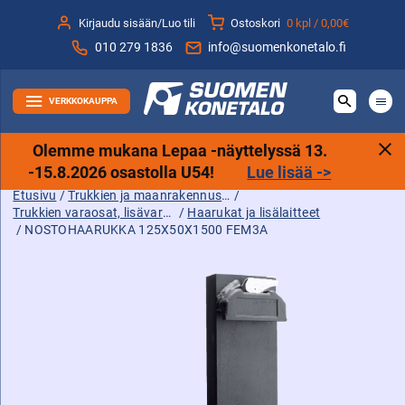
Siirry
Kirjaudu sisään/Luo tili
Ostoskori
0 kpl /
0,00€
sisältöön
010 279 1836
info@suomenkonetalo.fi
VERKKOKAUPPA
Olemme mukana Lepaa -näyttelyssä 13.
-15.8.2026 osastolla U54!
Lue lisää ->
Etusivu
/
Trukkien ja maanrakennuskoneiden tarvikkeet sekä varaosat ja lisävarusteet
/
Trukkien varaosat, lisävarusteet ja tarvikkeet
/
Haarukat ja lisälaitteet
/ NOSTOHAARUKKA 125X50X1500 FEM3A