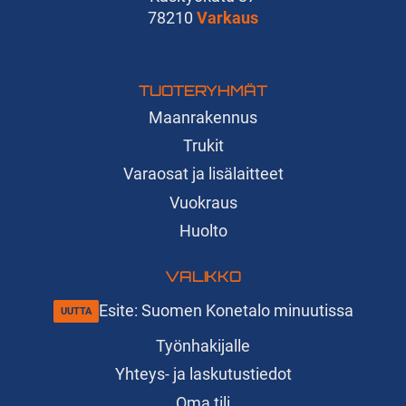
78210
Varkaus
TUOTERYHMÄT
Maanrakennus
Trukit
Varaosat ja lisälaitteet
Vuokraus
Huolto
VALIKKO
Esite: Suomen Konetalo minuutissa
Työnhakijalle
Yhteys- ja laskutustiedot
Oma tili