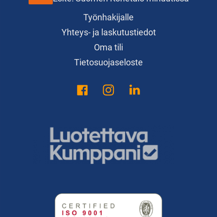
Työnhakijalle
Yhteys- ja laskutustiedot
Oma tili
Tietosuojaseloste