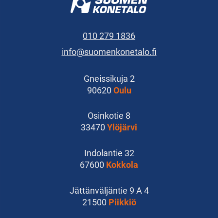
010 279 1836
info@suomenkonetalo.fi
Gneissikuja 2
90620
Oulu
Osinkotie 8
33470
Ylöjärvi
Indolantie 32
67600
Kokkola
Jättänväljäntie 9 A 4
21500
Piikkiö