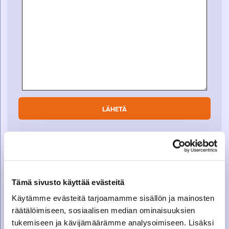
SOITA VARAOSAMYYNTIIN
Varaosamyynti
Tämä sivusto käyttää evästeitä
010 27 91 831
Käytämme evästeitä tarjoamamme sisällön ja mainosten
varaosat@suomenkonetalo.fi
räätälöimiseen, sosiaalisen median ominaisuuksien
tukemiseen ja kävijämäärämme analysoimiseen. Lisäksi