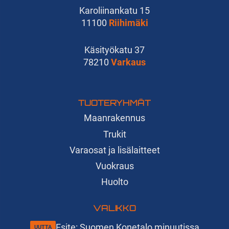
Karoliinankatu 15
11100
Riihimäki
Käsityökatu 37
78210
Varkaus
TUOTERYHMÄT
Maanrakennus
Trukit
Varaosat ja lisälaitteet
Vuokraus
Huolto
VALIKKO
Esite: Suomen Konetalo minuutissa