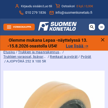
Siirry
Kirjaudu sisään/Luo tili
Ostoskori
0 kpl /
0,00€
sisältöön
010 279 1836
info@suomenkonetalo.fi
VERKKOKAUPPA
Olemme mukana Lepaa -näyttelyssä 13.
-15.8.2026 osastolla U54!
Lue lisää ->
Etusivu
/
Trukkien ja maanrakennuskoneiden tarvikkeet sekä varaosat ja lisävarusteet
/
Trukkien varaosat, lisävarusteet ja tarvikkeet
/
Renkaat ja pyörät
/
Pyörät
/ AJOPYÖRÄ 252 X 100 5R