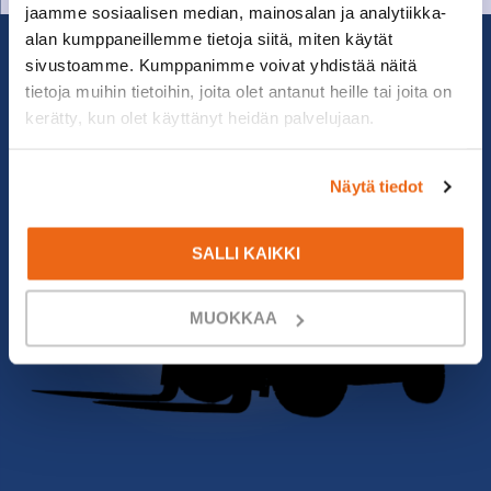
jaamme sosiaalisen median, mainosalan ja analytiikka-
alan kumppaneillemme tietoja siitä, miten käytät
sivustoamme. Kumppanimme voivat yhdistää näitä
tietoja muihin tietoihin, joita olet antanut heille tai joita on
kerätty, kun olet käyttänyt heidän palvelujaan.
Näytä tiedot
SALLI KAIKKI
MUOKKAA