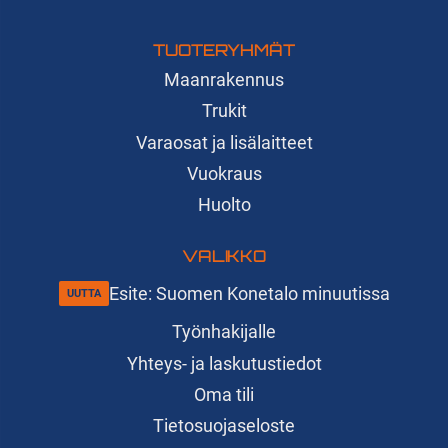
TUOTERYHMÄT
Maanrakennus
Trukit
Varaosat ja lisälaitteet
Vuokraus
Huolto
VALIKKO
Esite: Suomen Konetalo minuutissa
Työnhakijalle
Yhteys- ja laskutustiedot
Oma tili
Tietosuojaseloste