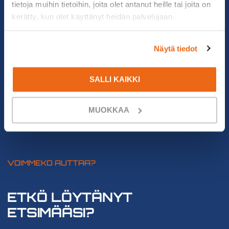
tietoja muihin tietoihin, joita olet antanut heille tai joita on
kerätty, kun olet käyttänyt heidän palvelujaan.
Näytä tiedot
SALLI KAIKKI
MUOKKAA
VOIMMEKO AUTTAA?
ETKÖ LÖYTÄNYT
ETSIMÄÄSI?