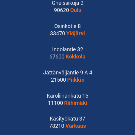
Gneissikuja 2
90620
Oulu
Osinkotie 8
33470
Ylöjärvi
Indolantie 32
67600
Kokkola
Jättänväljäntie 9 A 4
21500
Piikkiö
Karoliinankatu 15
11100
Riihimäki
Käsityökatu 37
78210
Varkaus