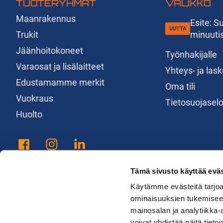
TUOTERYHMÄT
VALIKKO
Maanrakennus
Esite: 
Trukit
minuuti
Jäänhoitokoneet
Työnhakijalle
Varaosat ja lisälaitteet
Yhteys- ja las
Edustamamme merkit
Oma tili
Vuokraus
Tietosuojasel
Huolto
Tämä sivusto käyttää eväs
Käytämme evästeitä tarjoa
ominaisuuksien tukemisee
mainosalan ja analytiikka
voivat yhdistää näitä tietoja