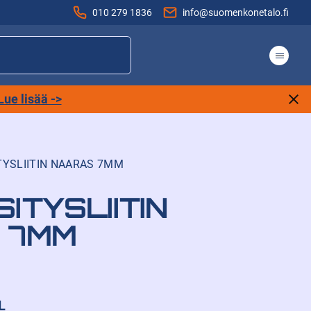
010 279 1836
info@suomenkonetalo.fi
Lue lisää ->
TYSLIITIN NAARAS 7MM
ITYSLIITIN
 7MM
L