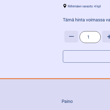
Riihimäen varasto: 4 kpl
Tämä hinta voimassa va
BFS-
—
VESITYSLIITIN
NAARAS
7MM
määrä
Paino