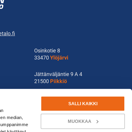
alo.fi
Osinkotie 8
33470
Ylöjärvi
Jättänväljäntie 9 A 4
21500
Piikkiö
Käsityökatu 37
SALLI KAIKKI
78210
Varkaus
an
sen median,
MUOKKAA
. Kumppanimme
olet käyttänyt