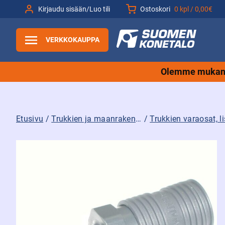
Siirry
Kirjaudu sisään/Luo tili
Ostoskori
0 kpl /
0,00€
sisältöön
VERKKOKAUPPA
Olemme mukana
Etusivu
/
Trukkien ja maanrakennuskoneiden tarvikkeet sekä varaosat ja lisävarusteet
/