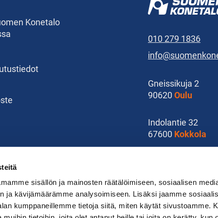
Suomen Konetalo
ssa
010 279 1836
info@suomenkonet
kutustiedot
Gneissikuja 2
90620
Oulu
oste
Indolantie 32
67600
Kokkola
Karoliinankatu 15
teitä
11100
Riihimäki
mamme sisällön ja mainosten räätälöimiseen, sosiaalisen medi
n ja kävijämäärämme analysoimiseen. Lisäksi jaamme sosiaali
-alan kumppaneillemme tietoja siitä, miten käytät sivustoamme
 muihin tietoihin, joita olet antanut heille tai joita on kerätty, kun 