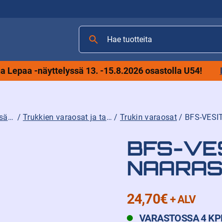
Hae
tuotteita
 Lepaa -näyttelyssä 13. -15.8.2026 osastolla U54!
Trukkien varaosat, lisävarusteet ja tarvikkeet
/
Trukkien varaosat ja tarvikkeet
/
Trukin varaosat
/ BFS-VESI
BFS-VES
NAARAS
24,70
€
+ ALV
VARASTOSSA 4 KP