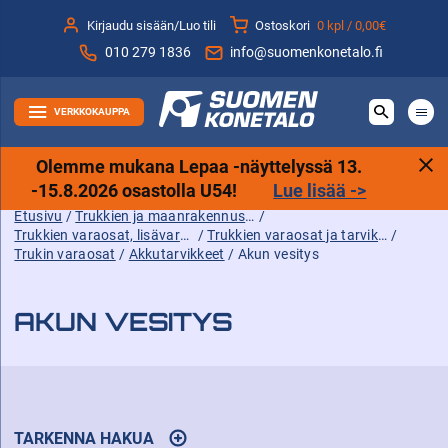
Siirry
Kirjaudu sisään/Luo tili
Ostoskori
0 kpl /
0,00€
sisältöön
010 279 1836
info@suomenkonetalo.fi
VERKKOKAUPPA
Olemme mukana Lepaa -näyttelyssä 13.
-15.8.2026 osastolla U54!
Lue lisää ->
Etusivu
/
Trukkien ja maanrakennuskoneiden tarvikkeet sekä varaosat ja lisävarusteet
/
Trukkien varaosat, lisävarusteet ja tarvikkeet
/
Trukkien varaosat ja tarvikkeet
/
Trukin varaosat
/
Akkutarvikkeet
/ Akun vesitys
AKUN VESITYS
TARKENNA HAKUA
AVAA