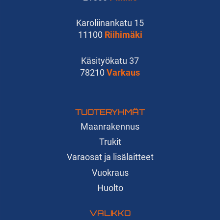
Karoliinankatu 15
11100
Riihimäki
Käsityökatu 37
78210
Varkaus
TUOTERYHMÄT
Maanrakennus
Trukit
Varaosat ja lisälaitteet
Vuokraus
Huolto
VALIKKO