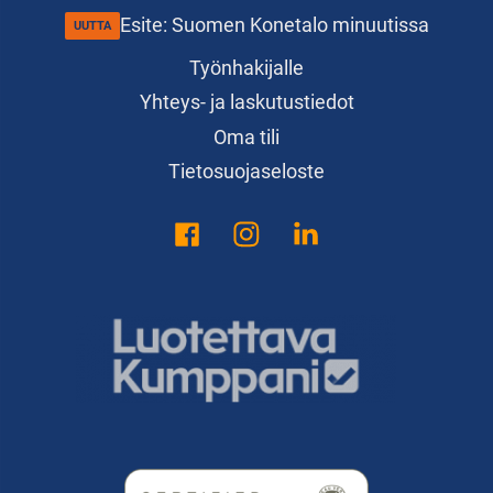
Esite: Suomen Konetalo minuutissa
Työnhakijalle
Yhteys- ja laskutustiedot
Oma tili
Tietosuojaseloste