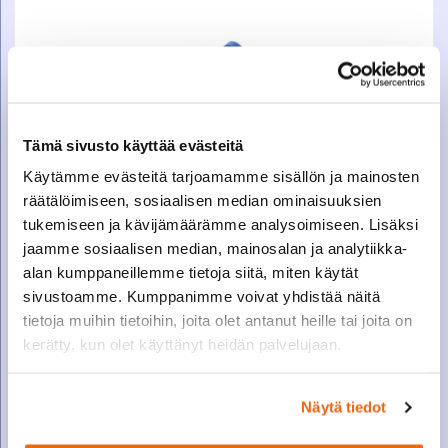
17,80
€
+ ALV
Tämä sivusto käyttää evästeitä
Käytämme evästeitä tarjoamamme sisällön ja mainosten
BFS-VESITYSLIITIN UROS 7MM
räätälöimiseen, sosiaalisen median ominaisuuksien
Varastossa
tukemiseen ja kävijämäärämme analysoimiseen. Lisäksi
jaamme sosiaalisen median, mainosalan ja analytiikka-
BFS-VESITYSLIITIN UROS 7MM
alan kumppaneillemme tietoja siitä, miten käytät
sivustoamme. Kumppanimme voivat yhdistää näitä
KATSO LISÄTIEDOT
tietoja muihin tietoihin, joita olet antanut heille tai joita on
kerätty, kun olet käyttänyt heidän palvelujaan.
Näytä tiedot