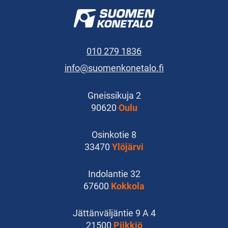
010 279 1836
info@suomenkonetalo.fi
Gneissikuja 2
90620
Oulu
Osinkotie 8
33470
Ylöjärvi
Indolantie 32
67600
Kokkola
Jättänväljäntie 9 A 4
21500
Piikkiö