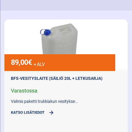
TULOSTEN
SUODATUSTOIMINNOT
89,00
€
+ ALV
BFS-VESITYSLAITE (SÄILIÖ 20L + LETKUSARJA)
Varastossa
Valmis paketti trukkiakun vesitykse...
KATSO LISÄTIEDOT