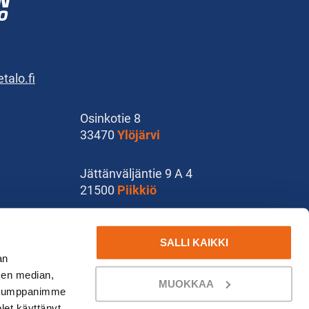
alo.fi
Osinkotie 8
33470
Ylöjärvi
Jättänväljäntie 9 A 4
21500
Piikkiö
Käsityökatu 37
SALLI KAIKKI
78210
Varkaus
an
sen median,
MUOKKAA
. Kumppanimme
olet käyttänyt