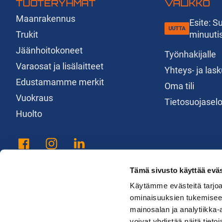
TUOTERYHMÄT
VALIKKO
Maanrakennus
Esite: 
Trukit
minuuti
Jäänhoitokoneet
Työnhakijalle
Varaosat ja lisälaitteet
Yhteys- ja las
Edustamamme merkit
Oma tili
Vuokraus
Tietosuojasel
Huolto
Tämä sivusto käyttää eväs
Käytämme evästeitä tarjoa
ominaisuuksien tukemisee
mainosalan ja analytiikka
voivat yhdistää näitä tietoja