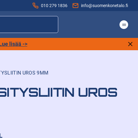
010 279 1836
info@suomenkonetalo.fi
Lue lisää ->
TYSLIITIN UROS 9MM
ITYSLIITIN UROS
L