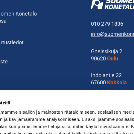
Suomen Konetalo
ssa
010 279 1836
info@suomenkonet
kutustiedot
Gneissikuja 2
90620
Oulu
oste
Indolantie 32
67600
Kokkola
Karoliinankatu 15
teitä
11100
Riihimäki
mamme sisällön ja mainosten räätälöimiseen, sosiaalisen medi
n ja kävijämäärämme analysoimiseen. Lisäksi jaamme sosiaali
-alan kumppaneillemme tietoja siitä, miten käytät sivustoamme
 muihin tietoihin, joita olet antanut heille tai joita on kerätty, kun 