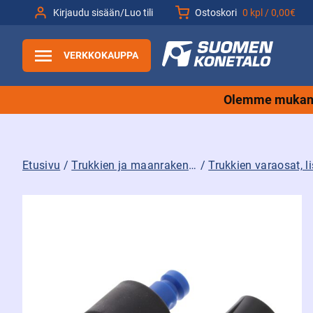
Siirry
Kirjaudu sisään/Luo tili
Ostoskori
0 kpl /
0,00€
sisältöön
VERKKOKAUPPA
Olemme mukana
Etusivu
/
Trukkien ja maanrakennuskoneiden tarvikkeet sekä varaosat ja lisävarusteet
/