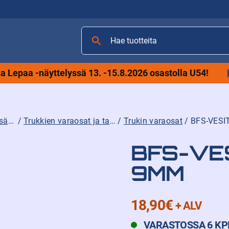
Hae
tuotteita
 Lepaa -näyttelyssä 13. -15.8.2026 osastolla U54!
Trukkien varaosat, lisävarusteet ja tarvikkeet
/
Trukkien varaosat ja tarvikkeet
/
Trukin varaosat
/ BFS-VESI
BFS-VES
9MM
18,90
€
+ ALV
VARASTOSSA 6 KP