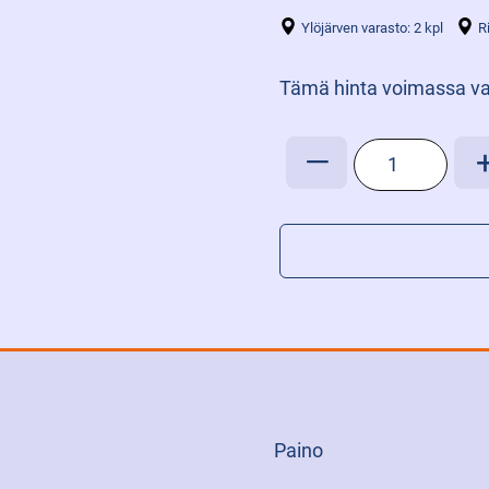
Ylöjärven varasto: 2 kpl
R
Tämä hinta voimassa va
BFS-
—
VESITYSLIITIN
UROS
9MM
määrä
Paino