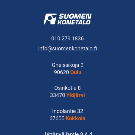
010 279 1836
info@suomenkonetalo.fi
Gneissikuja 2
90620
Oulu
Osinkotie 8
33470
Ylöjärvi
Indolantie 32
67600
Kokkola
Jättänväljäntie 9 A 4