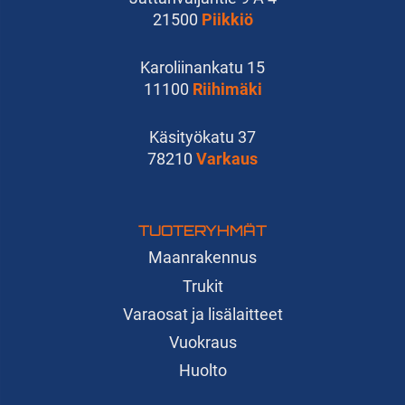
21500
Piikkiö
Karoliinankatu 15
11100
Riihimäki
Käsityökatu 37
78210
Varkaus
TUOTERYHMÄT
Maanrakennus
Trukit
Varaosat ja lisälaitteet
Vuokraus
Huolto