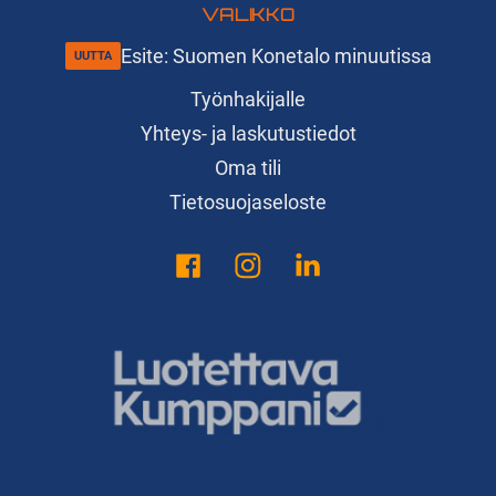
VALIKKO
Esite: Suomen Konetalo minuutissa
Työnhakijalle
Yhteys- ja laskutustiedot
Oma tili
Tietosuojaseloste