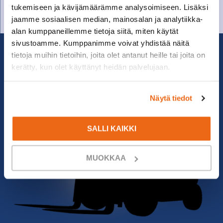
varaosat@suomenkonetalo.fi
tukemiseen ja kävijämäärämme analysoimiseen. Lisäksi
jaamme sosiaalisen median, mainosalan ja analytiikka-
alan kumppaneillemme tietoja siitä, miten käytät
sivustoamme. Kumppanimme voivat yhdistää näitä
tietoja muihin tietoihin, joita olet antanut heille tai joita on
kerätty, kun olet käyttänyt heidän palvelujaan.
Näytä tiedot
SALLI KAIKKI
MUOKKAA