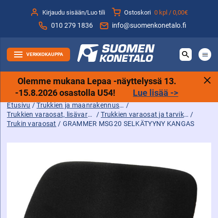
Siirry
Kirjaudu sisään/Luo tili
Ostoskori
0 kpl /
0,00€
sisältöön
010 279 1836
info@suomenkonetalo.fi
VERKKOKAUPPA
Olemme mukana Lepaa -näyttelyssä 13.
-15.8.2026 osastolla U54!
Lue lisää ->
Etusivu
/
Trukkien ja maanrakennuskoneiden tarvikkeet sekä varaosat ja lisävarusteet
/
Trukkien varaosat, lisävarusteet ja tarvikkeet
/
Trukkien varaosat ja tarvikkeet
/
Trukin varaosat
/ GRAMMER MSG20 SELKÄTYYNY KANGAS