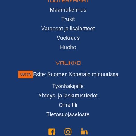
TUOTERYHMÄT
Maanrakennus
Trukit
Varaosat ja lisälaitteet
Vuokraus
Huolto
VALIKKO
Esite: Suomen Konetalo minuutissa
Työnhakijalle
Yhteys- ja laskutustiedot
Oma tili
Tietosuojaseloste