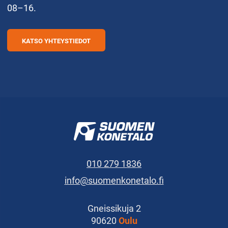
08–16.
KATSO YHTEYSTIEDOT
010 279 1836
info@suomenkonetalo.fi
Gneissikuja 2
90620
Oulu