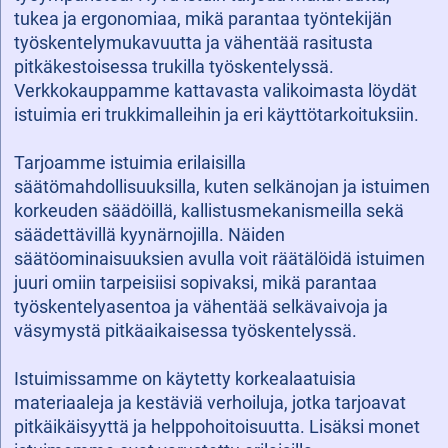
tukea ja ergonomiaa, mikä parantaa työntekijän
työskentelymukavuutta ja vähentää rasitusta
pitkäkestoisessa trukilla työskentelyssä.
Verkkokauppamme kattavasta valikoimasta löydät
istuimia eri trukkimalleihin ja eri käyttötarkoituksiin.
Tarjoamme istuimia erilaisilla
säätömahdollisuuksilla, kuten selkänojan ja istuimen
korkeuden säädöillä, kallistusmekanismeilla sekä
säädettävillä kyynärnojilla. Näiden
säätöominaisuuksien avulla voit räätälöidä istuimen
juuri omiin tarpeisiisi sopivaksi, mikä parantaa
työskentelyasentoa ja vähentää selkävaivoja ja
väsymystä pitkäaikaisessa työskentelyssä.
Istuimissamme on käytetty korkealaatuisia
materiaaleja ja kestäviä verhoiluja, jotka tarjoavat
pitkäikäisyyttä ja helppohoitoisuutta. Lisäksi monet