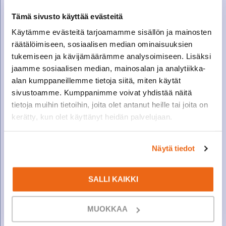
Tilaustuote
Tämä sivusto käyttää evästeitä
Istuin sopii hyvin koneisiin, joiss...
Käytämme evästeitä tarjoamamme sisällön ja mainosten
KATSO LISÄTIEDOT
räätälöimiseen, sosiaalisen median ominaisuuksien
tukemiseen ja kävijämäärämme analysoimiseen. Lisäksi
jaamme sosiaalisen median, mainosalan ja analytiikka-
alan kumppaneillemme tietoja siitä, miten käytät
sivustoamme. Kumppanimme voivat yhdistää näitä
tietoja muihin tietoihin, joita olet antanut heille tai joita on
kerätty, kun olet käyttänyt heidän palvelujaan.
Näytä tiedot
KYSY HINTA
SALLI KAIKKI
ISTUIN, DAEWON PVC
MUOKKAA
Tilaustuote