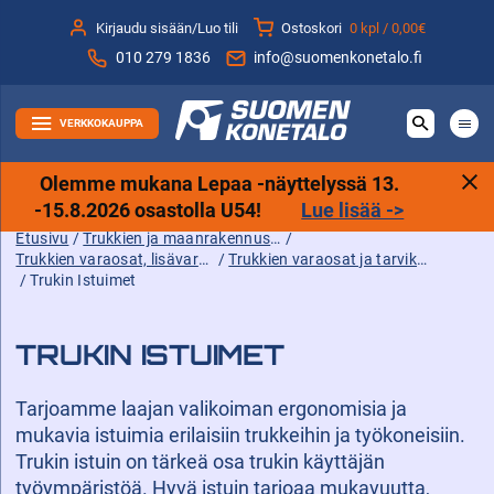
Siirry
Kirjaudu sisään/Luo tili
Ostoskori
0 kpl /
0,00€
sisältöön
010 279 1836
info@suomenkonetalo.fi
VERKKOKAUPPA
Olemme mukana Lepaa -näyttelyssä 13.
-15.8.2026 osastolla U54!
Lue lisää ->
Etusivu
/
Trukkien ja maanrakennuskoneiden tarvikkeet sekä varaosat ja lisävarusteet
/
Trukkien varaosat, lisävarusteet ja tarvikkeet
/
Trukkien varaosat ja tarvikkeet
/ Trukin Istuimet
TRUKIN ISTUIMET
Tarjoamme laajan valikoiman ergonomisia ja
mukavia istuimia erilaisiin trukkeihin ja työkoneisiin.
Trukin istuin on tärkeä osa trukin käyttäjän
työympäristöä. Hyvä istuin tarjoaa mukavuutta,