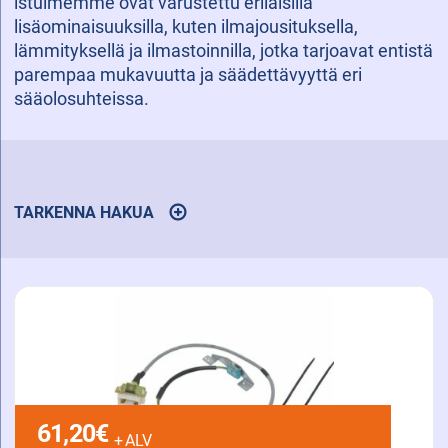
istuimemme ovat varustettu erilaisilla
lisäominaisuuksilla, kuten ilmajousituksella,
lämmityksellä ja ilmastoinnilla, jotka tarjoavat entistä
parempaa mukavuutta ja säädettävyyttä eri
sääolosuhteissa.
TARKENNA HAKUA
AVAA
TULOSTEN
SUODATUSTOIMINNOT
61,20
€
+ ALV