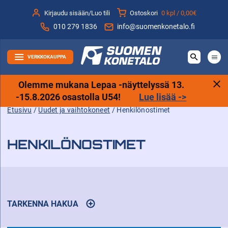
Siirry
Kirjaudu sisään/Luo tili
Ostoskori
0 kpl /
0,00€
sisältöön
010 279 1836
info@suomenkonetalo.fi
VERKKOKAUPPA
Olemme mukana Lepaa -näyttelyssä 13.
-15.8.2026 osastolla U54!
Lue lisää ->
Etusivu
/
Uudet ja vaihtokoneet
/ Henkilönostimet
HENKILÖNOSTIMET
TARKENNA HAKUA
AVAA
TULOSTEN
SUODATUSTOIMINNOT