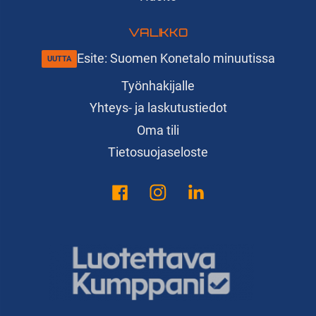
VALIKKO
Esite: Suomen Konetalo minuutissa
Työnhakijalle
Yhteys- ja laskutustiedot
Oma tili
Tietosuojaseloste