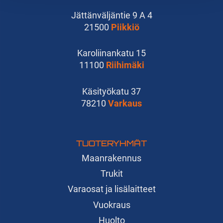
Jättänväljäntie 9 A 4
21500
Piikkiö
Karoliinankatu 15
11100
Riihimäki
Käsityökatu 37
78210
Varkaus
TUOTERYHMÄT
Maanrakennus
Trukit
Varaosat ja lisälaitteet
Vuokraus
Huolto