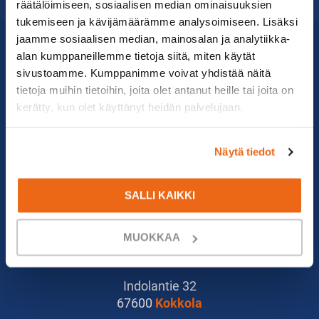
räätälöimiseen, sosiaalisen median ominaisuuksien
tukemiseen ja kävijämäärämme analysoimiseen. Lisäksi
jaamme sosiaalisen median, mainosalan ja analytiikka-
alan kumppaneillemme tietoja siitä, miten käytät
sivustoamme. Kumppanimme voivat yhdistää näitä
tietoja muihin tietoihin, joita olet antanut heille tai joita on
kerätty, kun olet käyttänyt heidän palvelujaan.
010 279 1836
info@suomenkonetalo.fi
Näytä tiedot
Gneissikuja 2
90620
Oulu
SALLI KAIKKI
Osinkotie 8
MUOKKAA
33470
Ylöjärvi
Indolantie 32
67600
Kokkola