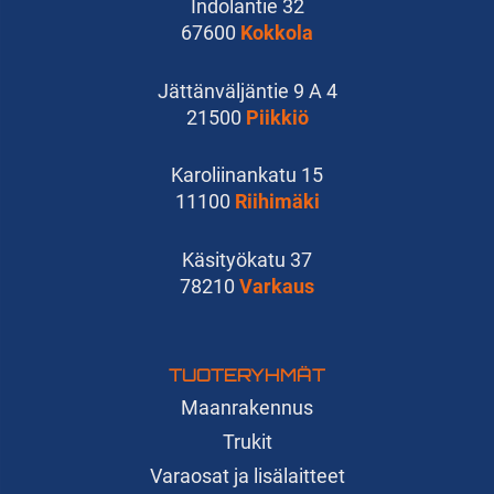
Indolantie 32
67600
Kokkola
Jättänväljäntie 9 A 4
21500
Piikkiö
Karoliinankatu 15
11100
Riihimäki
Käsityökatu 37
78210
Varkaus
TUOTERYHMÄT
Maanrakennus
Trukit
Varaosat ja lisälaitteet