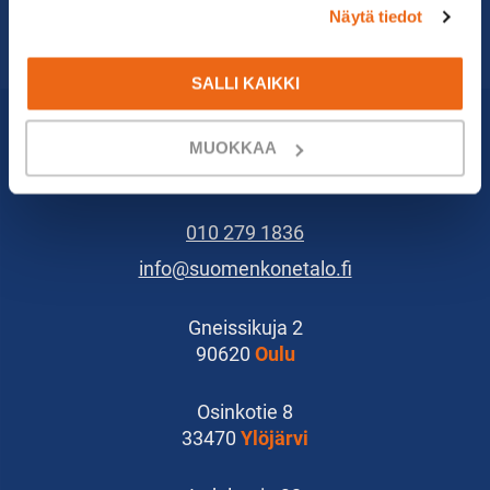
Näytä tiedot
SALLI KAIKKI
MUOKKAA
010 279 1836
info@suomenkonetalo.fi
Gneissikuja 2
90620
Oulu
Osinkotie 8
33470
Ylöjärvi