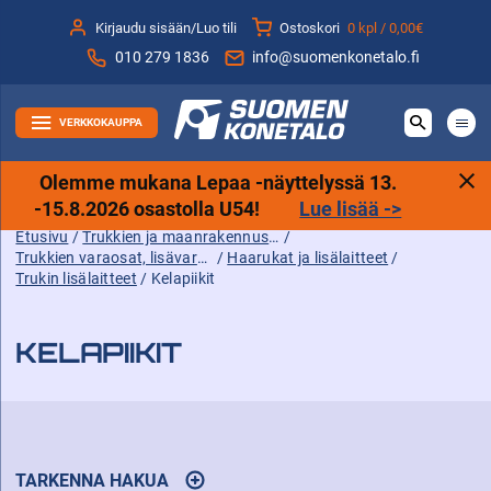
Siirry
Kirjaudu sisään/Luo tili
Ostoskori
0 kpl /
0,00€
sisältöön
010 279 1836
info@suomenkonetalo.fi
VERKKOKAUPPA
Olemme mukana Lepaa -näyttelyssä 13.
-15.8.2026 osastolla U54!
Lue lisää ->
Etusivu
/
Trukkien ja maanrakennuskoneiden tarvikkeet sekä varaosat ja lisävarusteet
/
Trukkien varaosat, lisävarusteet ja tarvikkeet
/
Haarukat ja lisälaitteet
/
Trukin lisälaitteet
/ Kelapiikit
KELAPIIKIT
TARKENNA HAKUA
AVAA