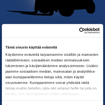
VOIMMEKO AUTTAA?
Tämä sivusto käyttää evästeitä
ETKÖ LÖYTÄNYT
Käytämme evästeitä tarjoamamme sisällön ja mainosten
ETSIMÄÄSI?
räätälöimiseen, sosiaalisen median ominaisuuksien
tukemiseen ja kävijämäärämme analysoimiseen. Lisäksi
jaamme sosiaalisen median, mainosalan ja analytiikka-
Ota yhteyttä myyjiimme, niin katsotaan miten
alan kumppaneillemme tietoja siitä, miten käytät
voisimme auttaa sinua. Palvelemme teitä arkisin klo
sivustoamme. Kumppanimme voivat yhdistää näitä
08–16.
tietoja muihin tietoihin, joita olet antanut heille tai joita on
kerätty, kun olet käyttänyt heidän palvelujaan.
KATSO YHTEYSTIEDOT