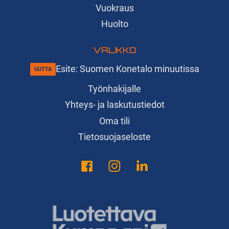
Vuokraus
Huolto
VALIKKO
Esite: Suomen Konetalo minuutissa
Työnhakijalle
Yhteys- ja laskutustiedot
Oma tili
Tietosuojaseloste