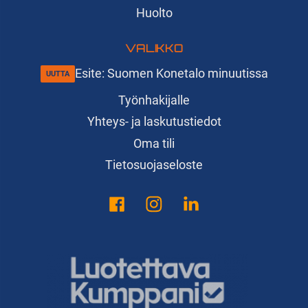
Huolto
VALIKKO
Esite: Suomen Konetalo minuutissa
Työnhakijalle
Yhteys- ja laskutustiedot
Oma tili
Tietosuojaseloste