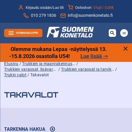
Siirry
Kirjaudu sisään/Luo tili
Ostoskori
0 kpl /
0,00€
sisältöön
010 279 1836
info@suomenkonetalo.fi
VERKKOKAUPPA
Olemme mukana Lepaa -näyttelyssä 13.
-15.8.2026 osastolla U54!
Lue lisää ->
Etusivu
/
Trukkien ja maanrakennuskoneiden tarvikkeet sekä varaosat ja lisävarusteet
/
Trukkien varaosat, lisävarusteet ja tarvikkeet
/
Trukkien varaosat ja tarvikkeet
/
Trukin valot
/ Takavalot
TAKAVALOT
TARKENNA HAKUA
AVAA