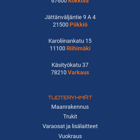
67600
Kokkola
Jättänväljäntie 9 A 4
21500
Piikkiö
Karoliinankatu 15
11100
Riihimäki
Käsityökatu 37
78210
Varkaus
TUOTERYHMÄT
Maanrakennus
Trukit
Varaosat ja lisälaitteet
Vuokraus