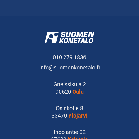
010 279 1836
info@suomenkonetalo.fi
Gneissikuja 2
90620
Oulu
Osinkotie 8
33470
Ylöjärvi
Indolantie 32