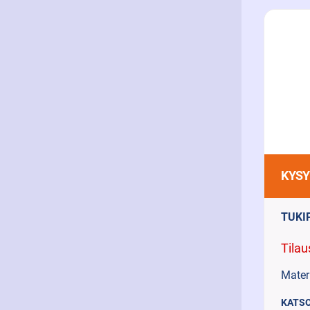
KYSY
TUKI
Tilau
Materi
KATSO