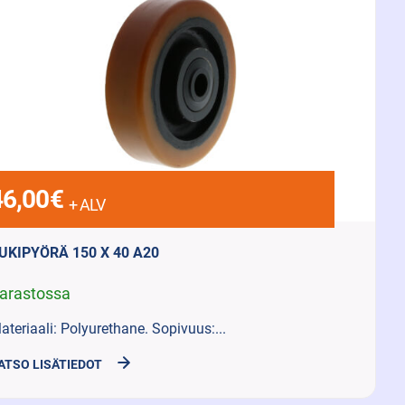
46,00
€
+ ALV
UKIPYÖRÄ 150 X 40 A20
arastossa
ateriaali: Polyurethane. Sopivuus:...
ATSO LISÄTIEDOT