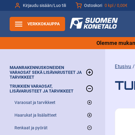
Siirry
Kirjaudu sisään/Luo tili
Ostoskori
0 kpl /
0,00€
sisältöön
VERKKOKAUPPA
Olemme mukana
Etusivu
MAANRAKENNUSKONEIDEN
VARAOSAT SEKÄ LISÄVARUSTEET JA
TARVIKKEET
TU
TRUKKIEN VARAOSAT,
Muut
LISÄVARUSTEET JA TARVIKKEET
Kauhat
Varaosat ja tarvikkeet
Renkaat ja telat
Haarukat ja lisälaitteet
Trukin varaosat
Renkaat
Varaosat
Renkaat ja pyörät
Trukin valot
Nostohaarukat eli trukkipiikit
Akkutarvikkeet