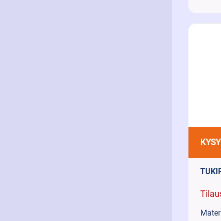
KYSY
TUKI
Tilau
Materi