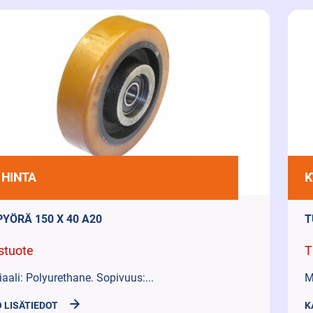
 HINTA
K
PYÖRÄ 150 X 40 A20
T
stuote
T
aali: Polyurethane. Sopivuus:...
M
 LISÄTIEDOT
K