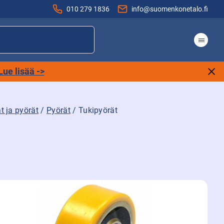
010 279 1836
info@suomenkonetalo.fi
Lue lisää ->
t ja pyörät
/
Pyörät
/ Tukipyörät