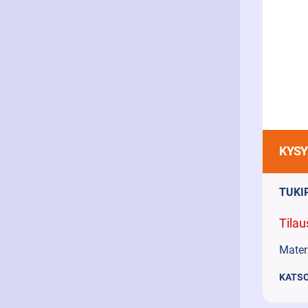
KYSY
TUKI
Tilau
Materi
KATSO