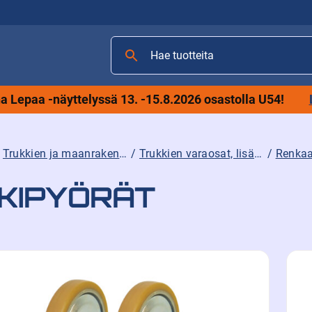
Hae
tuotteita
 Lepaa -näyttelyssä 13. -15.8.2026 osastolla U54!
/
Trukkien ja maanrakennuskoneiden tarvikkeet sekä varaosat ja lisävarusteet
/
Trukkien varaosat, lisävarusteet ja tarvikkeet
/
Renkaa
KIPYÖRÄT