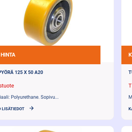
 HINTA
K
PYÖRÄ 125 X 50 A20
T
stuote
T
aali: Polyurethane. Sopivu...
M
 LISÄTIEDOT
K