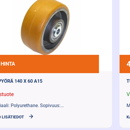
 HINTA
PYÖRÄ 140 X 60 A15
T
stuote
V
aali: Polyurethane. Sopivuus:...
M
 LISÄTIEDOT
K