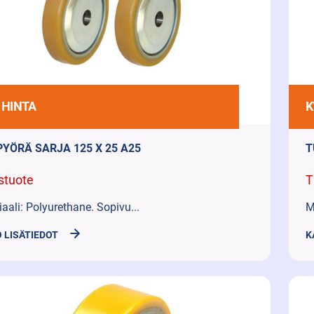
 HINTA
K
PYÖRÄ SARJA 125 X 25 A25
T
stuote
T
aali: Polyurethane. Sopivu...
M
 LISÄTIEDOT
K