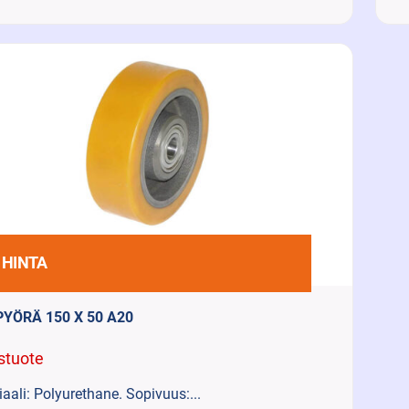
 HINTA
PYÖRÄ 150 X 50 A20
stuote
aali: Polyurethane. Sopivuus:...