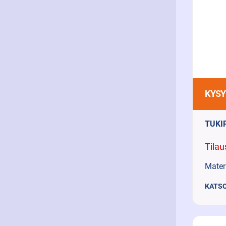
KYSY
TUKI
Tilau
Materi
KATSO