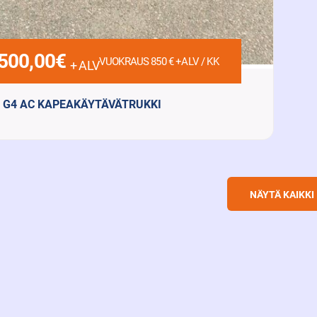
500,00
€
VUOKRAUS 850 € +ALV / KK
+ ALV
I G4 AC KAPEAKÄYTÄVÄTRUKKI
Sähkö 4908 h
okyky
Nostokorkeus
 kg
7980 mm
NÄYTÄ KAIKKI
KATSO LISÄTIEDOT