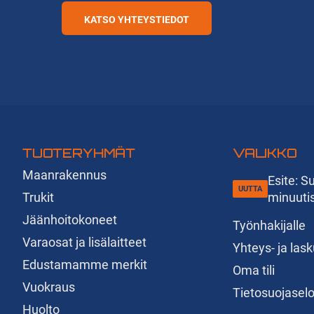
KATSO YHTEYSTIEDOT
TUOTERYHMÄT
VALIKKO
Maanrakennus
Esite: 
Trukit
minuuti
Jäänhoitokoneet
Työnhakijalle
Varaosat ja lisälaitteet
Yhteys- ja las
Edustamamme merkit
Oma tili
Vuokraus
Tietosuojasel
Huolto