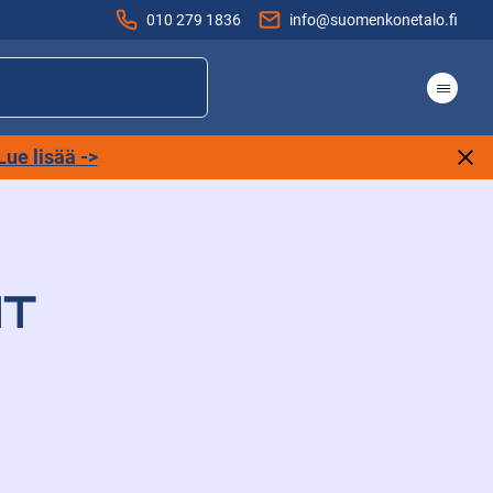
010 279 1836
info@suomenkonetalo.fi
Lue lisää ->
IT