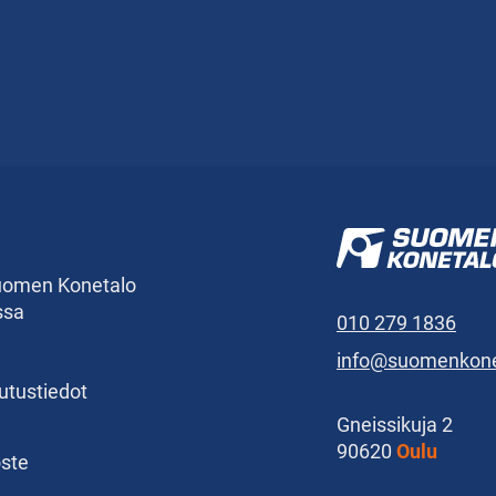
Suomen Konetalo
ssa
010 279 1836
info@suomenkonet
kutustiedot
Gneissikuja 2
90620
Oulu
oste