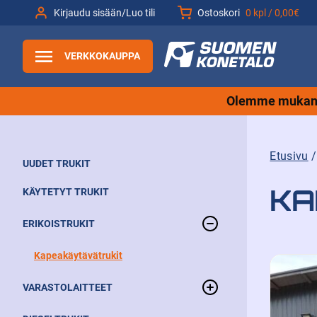
Siirry
Kirjaudu sisään/Luo tili
Ostoskori
0 kpl /
0,00€
sisältöön
VERKKOKAUPPA
Olemme mukana
Etusivu
UUDET TRUKIT
KA
KÄYTETYT TRUKIT
ERIKOISTRUKIT
Kapeakäytävätrukit
VARASTOLAITTEET