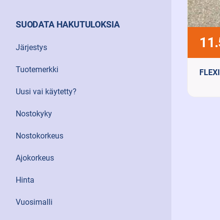
SUODATA HAKUTULOKSIA
11.
Järjestys
Tuotemerkki
FLEX
Uusi vai käytetty?
2013 
Nostokyky
Nost
2000
Nostokorkeus
Ajokorkeus
Hinta
Vuosimalli