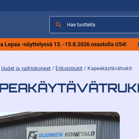
Hae
tuotteita
 Lepaa -näyttelyssä 13. -15.8.2026 osastolla U54!
/
Uudet ja vaihtokoneet
/
Erikoistrukit
/ Kapeakäytävätrukit
PEAKÄYTÄVÄTRUK