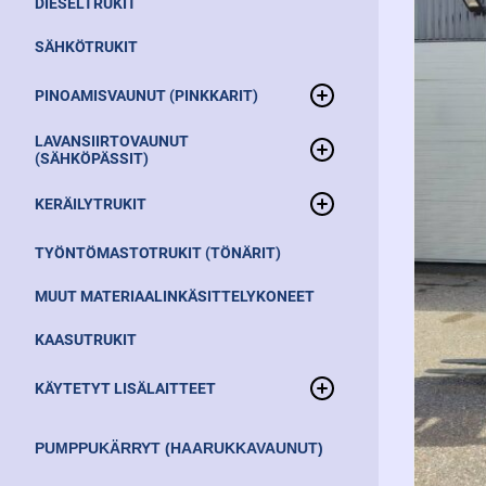
DIESELTRUKIT
Nostopöydät
SÄHKÖTRUKIT
PINOAMISVAUNUT (PINKKARIT)
LAVANSIIRTOVAUNUT
Ajettavat pinoamisvaunut
(SÄHKÖPÄSSIT)
Käyden ajettavat pinoamistrukit
Pumppukärryt
KERÄILYTRUKIT
Lavansiirtotrukit
TYÖNTÖMASTOTRUKIT (TÖNÄRIT)
Välitasokeräilytrukit
Lavansiirtotrukit ajotasolla
MUUT MATERIAALINKÄSITTELYKONEET
KAASUTRUKIT
KÄYTETYT LISÄLAITTEET
Muut kiinnitettävät lisäosat ja komponentit
PUMPPUKÄRRYT (HAARUKKAVAUNUT)