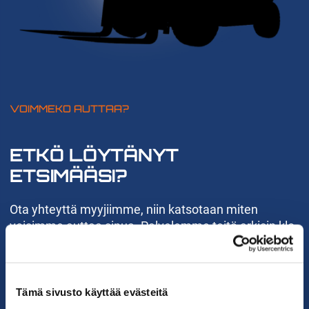
VOIMMEKO AUTTAA?
ETKÖ LÖYTÄNYT
ETSIMÄÄSI?
Ota yhteyttä myyjiimme, niin katsotaan miten
voisimme auttaa sinua. Palvelemme teitä arkisin klo
08–16.
KATSO YHTEYSTIEDOT
Tämä sivusto käyttää evästeitä