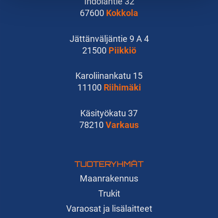
Indolantie 32
67600
Kokkola
Jättänväljäntie 9 A 4
21500
Piikkiö
Karoliinankatu 15
11100
Riihimäki
Käsityökatu 37
78210
Varkaus
TUOTERYHMÄT
Maanrakennus
Trukit
Varaosat ja lisälaitteet