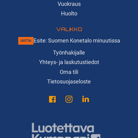
Vuokraus
Huolto
VALIKKO
Esite: Suomen Konetalo minuutissa
Työnhakijalle
Yhteys- ja laskutustiedot
Oma tili
Tietosuojaseloste