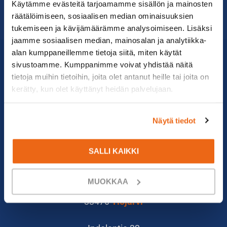
Käytämme evästeitä tarjoamamme sisällön ja mainosten
räätälöimiseen, sosiaalisen median ominaisuuksien
tukemiseen ja kävijämäärämme analysoimiseen. Lisäksi
jaamme sosiaalisen median, mainosalan ja analytiikka-
alan kumppaneillemme tietoja siitä, miten käytät
sivustoamme. Kumppanimme voivat yhdistää näitä
tietoja muihin tietoihin, joita olet antanut heille tai joita on
kerätty, kun olet käyttänyt heidän palvelujaan.
010 279 1836
Näytä tiedot
info@suomenkonetalo.fi
Gneissikuja 2
SALLI KAIKKI
90620
Oulu
MUOKKAA
Osinkotie 8
33470
Ylöjärvi