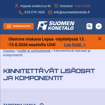
Siirry
Kirjaudu sisään/Luo tili
Ostoskori
0 kpl /
0,00€
sisältöön
010 279 1836
info@suomenkonetalo.fi
VERKKOKAUPPA
Olemme mukana Lepaa -näyttelyssä 13.
-15.8.2026 osastolla U54!
Lue lisää ->
Etusivu
/
Uudet ja vaihtokoneet
/ Kiinnitettävät lisäosat ja
komponentit
KIINNITETTÄVÄT LISÄOSAT
JA KOMPONENTIT