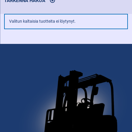
TARKENNA HAKUA
AVAA
TULOSTEN
SUODATUSTOIMINNOT
Valitun kaltaisia tuotteita ei löytynyt.