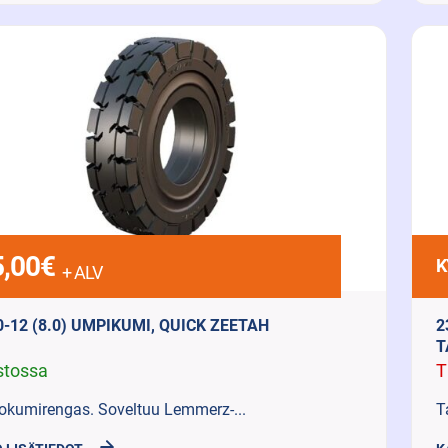
,00
€
K
+ ALV
0-12 (8.0) UMPIKUMI, QUICK ZEETAH
2
T
stossa
T
okumirengas. Soveltuu Lemmerz-...
T