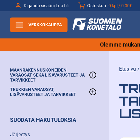
Siirry
Kirjaudu sisään/Luo tili
Ostoskori
0 kpl /
0,00€
sisältöön
VERKKOKAUPPA
Olemme mukana
Etusivu
MAANRAKENNUSKONEIDEN
VARAOSAT SEKÄ LISÄVARUSTEET JA
TARVIKKEET
TR
TRUKKIEN VARAOSAT,
Muut
LISÄVARUSTEET JA TARVIKKEET
TA
Kauhat
Varaosat ja tarvikkeet
LI
Renkaat ja telat
SUODATA HAKUTULOKSIA
Haarukat ja lisälaitteet
Trukin varaosat
Renkaat
Varaosat
Renkaat ja pyörät
Trukin valot
Nostohaarukat eli trukkipiikit
Akkutarvikkeet
Järjestys