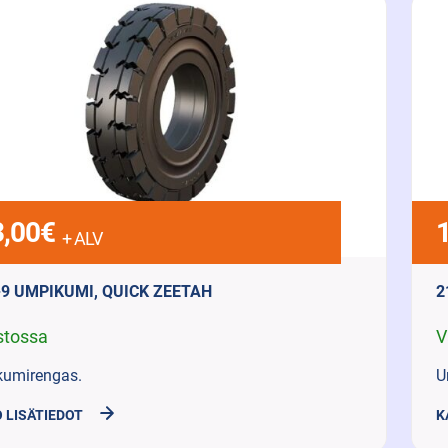
,00
€
+ ALV
-9 UMPIKUMI, QUICK ZEETAH
2
stossa
V
umirengas.
U
 LISÄTIEDOT
K