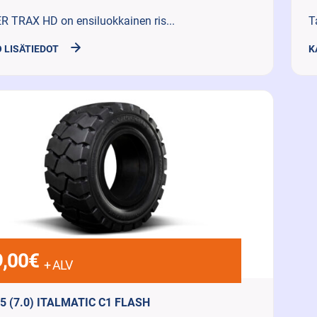
 TRAX HD on ensiluokkainen ris...
T
 LISÄTIEDOT
K
,00
€
+ ALV
5 (7.0) ITALMATIC C1 FLASH