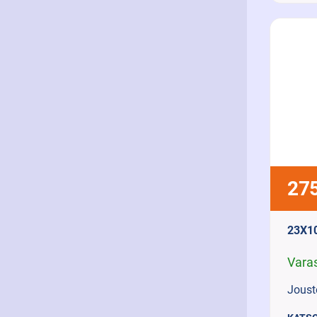
275
23X1
Vara
Joust