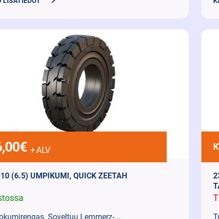
 LISÄTIEDOT
K
,00
€
K
+ ALV
-10 (6.5) UMPIKUMI, QUICK ZEETAH
2
T
stossa
T
okumirengas. Soveltuu Lemmerz-...
T