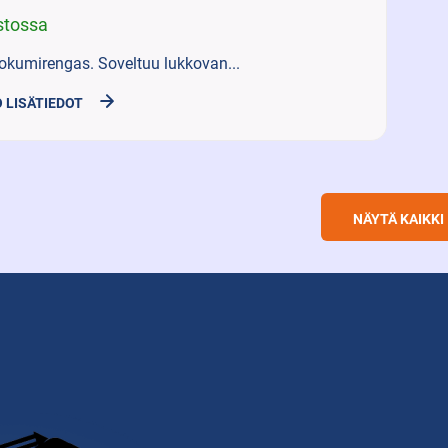
stossa
okumirengas. Soveltuu lukkovan...
 LISÄTIEDOT
NÄYTÄ KAIKKI