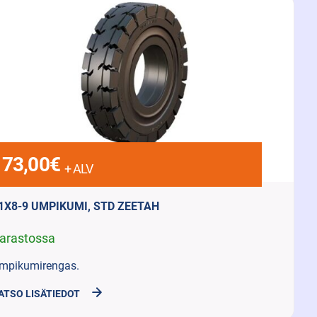
173,00
€
+ ALV
1X8-9 UMPIKUMI, STD ZEETAH
arastossa
mpikumirengas.
ATSO LISÄTIEDOT