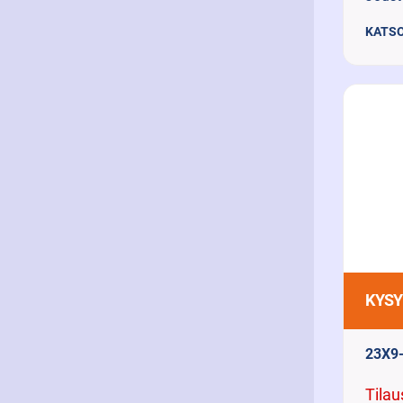
KATSO
KYSY
23X9
Tilau