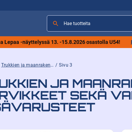
Hae
tuotteita
 Lepaa -näyttelyssä 13. -15.8.2026 osastolla U54!
/
Trukkien ja maanrakennuskoneiden tarvikkeet sekä varaosat ja lisävarusteet
/ Sivu 3
UKKIEN JA MAANR
RVIKKEET SEKÄ V
SÄVARUSTEET