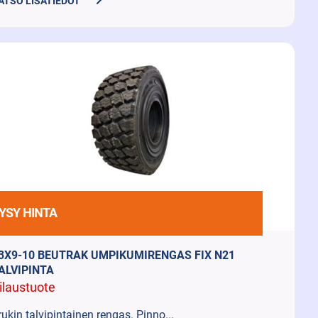
ATSO LISÄTIEDOT
YSY HINTA
3X9-10 BEUTRAK UMPIKUMIRENGAS FIX N21
ALVIPINTA
ilaustuote
rukin talvipintainen rengas. Pinno...