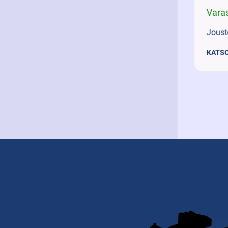
Vara
Joust
KATSO