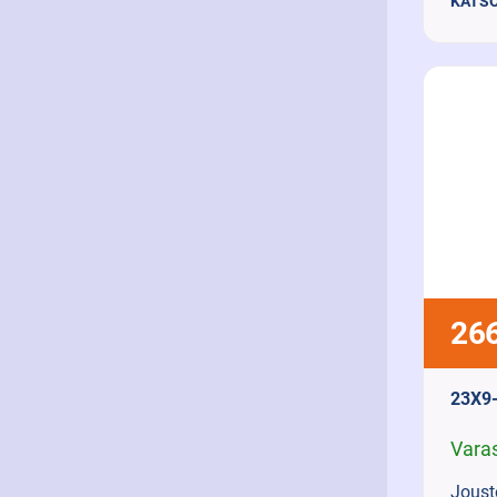
KATSO
266
23X9
Vara
Joust