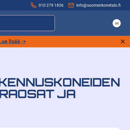
010 279 1836
info@suomenkonetalo.fi
Lue lisää ->
AKENNUSKONEIDEN
ARAOSAT JA