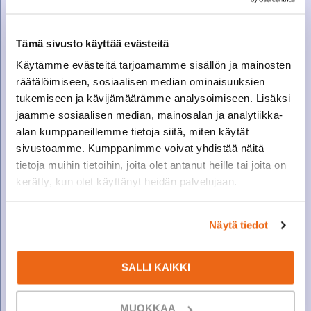
27X10-12 (8.00) ITALMATIC C1 FLASH
Tämä sivusto käyttää evästeitä
Varastossa
Käytämme evästeitä tarjoamamme sisällön ja mainosten
Joustokumirengas. Soveltuu Lemmerz-...
räätälöimiseen, sosiaalisen median ominaisuuksien
tukemiseen ja kävijämäärämme analysoimiseen. Lisäksi
KATSO LISÄTIEDOT
jaamme sosiaalisen median, mainosalan ja analytiikka-
alan kumppaneillemme tietoja siitä, miten käytät
sivustoamme. Kumppanimme voivat yhdistää näitä
tietoja muihin tietoihin, joita olet antanut heille tai joita on
kerätty, kun olet käyttänyt heidän palvelujaan.
Näytä tiedot
SALLI KAIKKI
KYSY HINTA
MUOKKAA