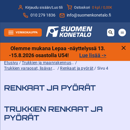
Siirry
Kirjaudu sisään/Luo tili
Ostoskori
0 kpl /
0,00€
sisältöön
010 279 1836
info@suomenkonetalo.fi
VERKKOKAUPPA
Olemme mukana Lepaa -näyttelyssä 13.
-15.8.2026 osastolla U54!
Lue lisää ->
Etusivu
/
Trukkien ja maanrakennuskoneiden tarvikkeet sekä varaosat ja lisävarusteet
/
Trukkien varaosat, lisävarusteet ja tarvikkeet
/
Renkaat ja pyörät
/ Sivu 4
RENKAAT JA PYÖRÄT
TRUKKIEN RENKAAT JA
PYÖRÄT