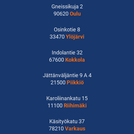
Gneissikuja 2
90620
Oulu
Osinkotie 8
33470
Ylöjärvi
Indolantie 32
67600
Kokkola
Jättänväljäntie 9 A 4
21500
Piikkiö
Karoliinankatu 15
11100
Riihimäki
Käsityökatu 37
78210
Varkaus