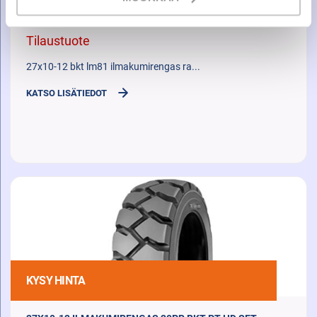
27X10-12 BKT LM81 ILMAKUMIRENGAS RADIAL
Tilaustuote
27x10-12 bkt lm81 ilmakumirengas ra...
KATSO LISÄTIEDOT
KYSY HINTA