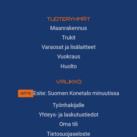
TUOTERYHMÄT
Maanrakennus
Trukit
Varaosat ja lisälaitteet
Vuokraus
Huolto
VALIKKO
Esite: Suomen Konetalo minuutissa
Työnhakijalle
Yhteys- ja laskutustiedot
Oma tili
Tietosuojaseloste