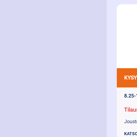
KYSY
8.25-
Tilau
Joust
KATSO