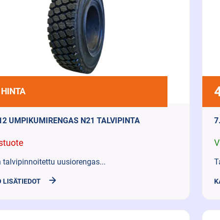
 HINTA
-12 UMPIKUMIRENGAS N21 TALVIPINTA
7
stuote
V
 talvipinnoitettu uusiorengas...
T
 LISÄTIEDOT
K