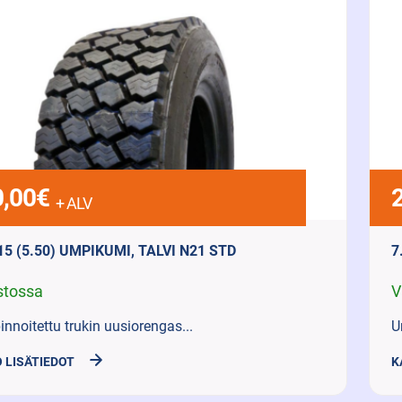
,00
€
+ ALV
15 (5.50) UMPIKUMI, TALVI N21 STD
7
stossa
V
innoitettu trukin uusiorengas...
U
 LISÄTIEDOT
K