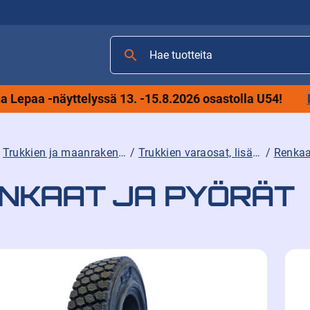
Hae
tuotteita
 Lepaa -näyttelyssä 13. -15.8.2026 osastolla U54!
/
Trukkien ja maanrakennuskoneiden tarvikkeet sekä varaosat ja lisävarusteet
/
Trukkien varaosat, lisävarusteet ja tarvikkeet
/
Renkaa
NKAAT JA PYÖRÄT