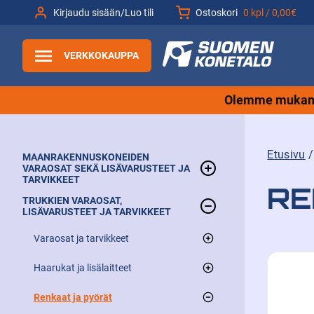
Siirry
Kirjaudu sisään/Luo tili
Ostoskori
0 kpl /
0,00€
sisältöön
VERKKOKAUPPA
Olemme mukana
Etusivu
MAANRAKENNUSKONEIDEN
VARAOSAT SEKÄ LISÄVARUSTEET JA
TARVIKKEET
RE
TRUKKIEN VARAOSAT,
Muut
LISÄVARUSTEET JA TARVIKKEET
Kauhat
Varaosat ja tarvikkeet
Renkaat ja telat
Haarukat ja lisälaitteet
Trukin varaosat
Renkaat
Varaosat
Renkaat ja pyörät
Trukin valot
Nostohaarukat eli trukkipiikit
Akkutarvikkeet