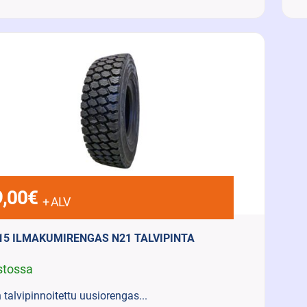
,00
€
+ ALV
-15 ILMAKUMIRENGAS N21 TALVIPINTA
stossa
 talvipinnoitettu uusiorengas...