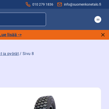
010 279 1836
info@suomenkonetalo.fi
Lue lisää ->
t ja pyörät
/ Sivu 8