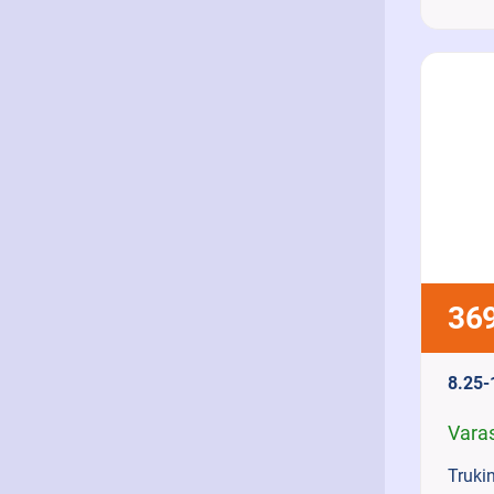
369
8.25
Vara
Trukin