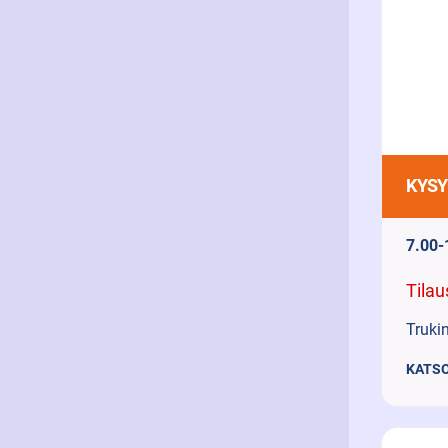
KYSY
7.00
Tilau
Trukin
KATSO