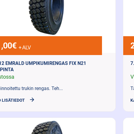
,00
€
+ ALV
-12 EMRALD UMPIKUMIRENGAS FIX N21
7
IPINTA
stossa
V
innoitettu trukin rengas. Teh...
T
 LISÄTIEDOT
K