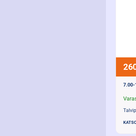
260
7.00-
Vara
Talvip
KATSO