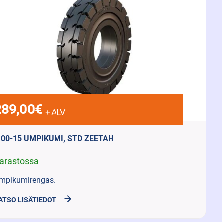
289,00
€
+ ALV
.00-15 UMPIKUMI, STD ZEETAH
arastossa
mpikumirengas.
ATSO LISÄTIEDOT