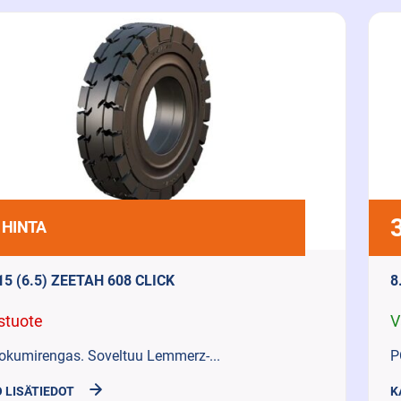
 HINTA
15 (6.5) ZEETAH 608 CLICK
8
stuote
V
okumirengas. Soveltuu Lemmerz-...
P
 LISÄTIEDOT
K